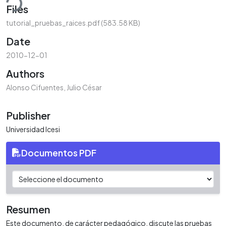
ding...
Files
tutorial_pruebas_raices.pdf
(583.58 KB)
Date
2010-12-01
Authors
Alonso Cifuentes, Julio César
Publisher
Universidad Icesi
Documentos PDF
Resumen
Este documento, de carácter pedagógico, discute las pruebas