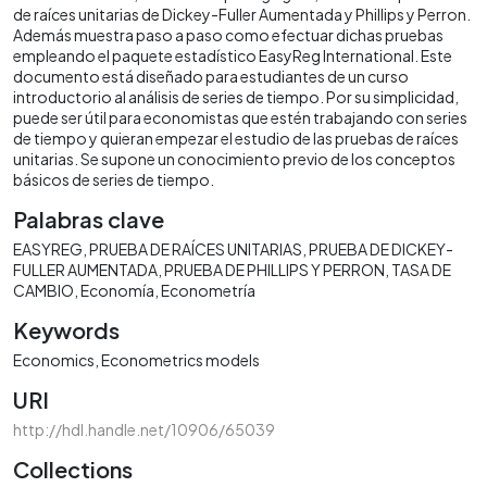
de raíces unitarias de Dickey-Fuller Aumentada y Phillips y Perron.
Además muestra paso a paso como efectuar dichas pruebas
empleando el paquete estadístico EasyReg International. Este
documento está diseñado para estudiantes de un curso
introductorio al análisis de series de tiempo. Por su simplicidad,
puede ser útil para economistas que estén trabajando con series
de tiempo y quieran empezar el estudio de las pruebas de raíces
unitarias. Se supone un conocimiento previo de los conceptos
básicos de series de tiempo.
Palabras clave
EASYREG
PRUEBA DE RAÍCES UNITARIAS
PRUEBA DE DICKEY-
FULLER AUMENTADA
PRUEBA DE PHILLIPS Y PERRON
TASA DE
CAMBIO
Economía
Econometría
Keywords
Economics
Econometrics models
URI
http://hdl.handle.net/10906/65039
Collections