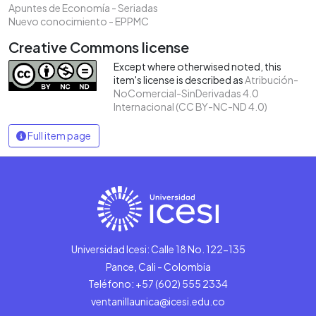
Apuntes de Economía - Seriadas
Nuevo conocimiento - EPPMC
Creative Commons license
Except where otherwised noted, this
item's license is described as
Atribución-
NoComercial-SinDerivadas 4.0
Internacional (CC BY-NC-ND 4.0)
Full item page
Universidad Icesi: Calle 18 No. 122-135
Pance, Cali - Colombia
Teléfono: +57 (602) 555 2334
ventanillaunica@icesi.edu.co