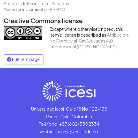
Apuntes de Economía - Seriadas
Nuevo conocimiento - EPPMC
Creative Commons license
Except where otherwised noted, this
item's license is described as
Atribución-
NoComercial-SinDerivadas 4.0
Internacional (CC BY-NC-ND 4.0)
Full item page
Universidad Icesi: Calle 18 No. 122-135
Pance, Cali - Colombia
Teléfono: +57 (602) 555 2334
ventanillaunica@icesi.edu.co