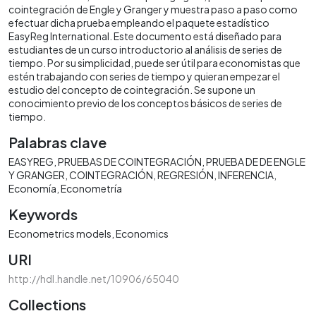
cointegración de Engle y Granger y muestra paso a paso como
efectuar dicha prueba empleando el paquete estadístico
EasyReg International. Este documento está diseñado para
estudiantes de un curso introductorio al análisis de series de
tiempo. Por su simplicidad, puede ser útil para economistas que
estén trabajando con series de tiempo y quieran empezar el
estudio del concepto de cointegración. Se supone un
conocimiento previo de los conceptos básicos de series de
tiempo.
Palabras clave
EASYREG
PRUEBAS DE COINTEGRACIÓN
PRUEBA DE DE ENGLE
Y GRANGER
COINTEGRACIÓN
REGRESIÓN
INFERENCIA
Economía
Econometría
Keywords
Econometrics models
Economics
URI
http://hdl.handle.net/10906/65040
Collections