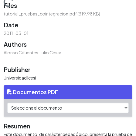
Loading...
Files
tutorial_pruebas_cointegracion.pdf
(319.98 KB)
Date
2011-03-01
Authors
Alonso Cifuentes, Julio César
Publisher
Universidad Icesi
Documentos PDF
Resumen
Este documento, de carácter pedagógico, presenta la prueba de