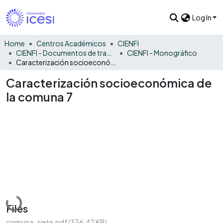
Log In
Home
Centros Académicos
CIENFI
CIENFI - Documentos de trabajos, técnicos y de divulgación
CIENFI - Monográfico
Caracterización socioeconómica de la comuna 7
Caracterización socioeconómica de
la comuna 7
Loading...
Files
comuna_siete.pdf
(336.42 KB)