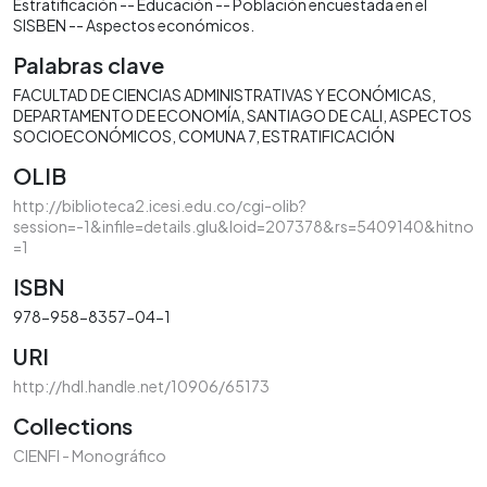
Estratificación -- Educación -- Población encuestada en el
SISBEN -- Aspectos económicos.
Palabras clave
FACULTAD DE CIENCIAS ADMINISTRATIVAS Y ECONÓMICAS
DEPARTAMENTO DE ECONOMÍA
SANTIAGO DE CALI
ASPECTOS
SOCIOECONÓMICOS
COMUNA 7
ESTRATIFICACIÓN
OLIB
http://biblioteca2.icesi.edu.co/cgi-olib?
session=-1&infile=details.glu&loid=207378&rs=5409140&hitno
=1
ISBN
978-958-8357-04-1
URI
http://hdl.handle.net/10906/65173
Collections
CIENFI - Monográfico