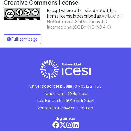
Creative Commons license
Except where otherwised noted, this
item's license is described as
Atribución-
NoComercial-SinDerivadas 4.0
Internacional (CC BY-NC-ND 4.0)
Full item page
Universidad Icesi: Calle 18 No. 122-135
Pance, Cali - Colombia
Teléfono: +57 (602) 555 2334
ventanillaunica@icesi.edu.co
Síguenos