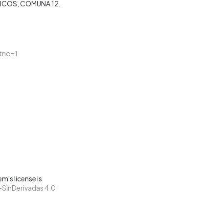
ICOS
COMUNA 12
tno=1
m's license is
SinDerivadas 4.0