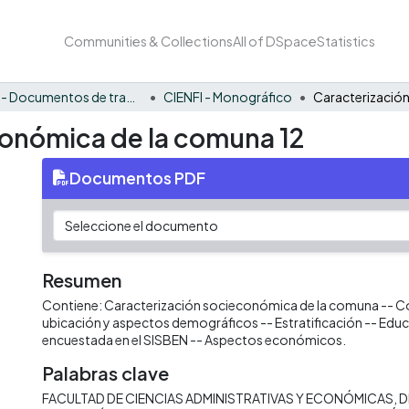
Communities & Collections
All of DSpace
Statistics
CIENFI - Documentos de trabajos, técnicos y de divulgación
CIENFI - Monográfico
onómica de la comuna 12
Documentos PDF
Resumen
Contiene: Caracterización socieconómica de la comuna -- 
ubicación y aspectos demográficos -- Estratificación -- Edu
encuestada en el SISBEN -- Aspectos económicos.
Palabras clave
FACULTAD DE CIENCIAS ADMINISTRATIVAS Y ECONÓMICAS
D