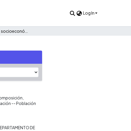
Log In
Caracterización socioeconómica de la comuna 12
Composición,
cación -- Población
EPARTAMENTO DE