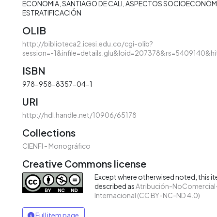
ECONOMÍA
SANTIAGO DE CALI
ASPECTOS SOCIOECONÓM
ESTRATIFICACIÓN
OLIB
http://biblioteca2.icesi.edu.co/cgi-olib?
session=-1&infile=details.glu&loid=207378&rs=5409140&hi
ISBN
978-958-8357-04-1
URI
http://hdl.handle.net/10906/65178
Collections
CIENFI - Monográfico
Creative Commons license
Except where otherwised noted, this ite
described as
Atribución-NoComercial-
Internacional (CC BY-NC-ND 4.0)
Full item page