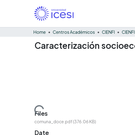
Home
Centros Académicos
CIENFI
Caracterización socioec
Loading...
Files
comuna_doce.pdf
(376.06 KB)
Date