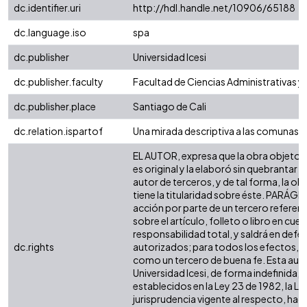
dc.identifier.uri
http://hdl.handle.net/10906/65188
dc.language.iso
spa
dc.publisher
Universidad Icesi
dc.publisher.faculty
Facultad de Ciencias Administrativas 
dc.publisher.place
Santiago de Cali
dc.relation.ispartof
Una mirada descriptiva a las comunas d
EL AUTOR, expresa que la obra objeto d
es original y la elaboró sin quebrantar 
autor de terceros, y de tal forma, la obr
tiene la titularidad sobre éste. PARÁG
acción por parte de un tercero referen
sobre el artículo, folleto o libro en cue
responsabilidad total, y saldrá en defe
dc.rights
autorizados; para todos los efectos, la
como un tercero de buena fe. Esta auto
Universidad Icesi, de forma indefinida, 
establecidos en la Ley 23 de 1982, la Le
jurisprudencia vigente al respecto, hag