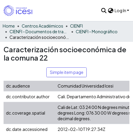
Log In
Home
Centros Académicos
CIENFI
CIENFI - Documentos de trabajos, técnicos y de divulgación
CIENFI - Monográfico
Caracterización socioeconómica de la comuna 22
Caracterización socioeconómica de
la comuna 22
Simple item page
dc.audience
Comunidad Universidad Icesi
dc.contributor.author
Cali. Departamento Administrativo de 
Cali de Lat: 03 24 00 N degrees minute
dc.coverage.spatial
degrees Long: 076 30 00 W degrees m
decimal degrees.
dc.date.accessioned
2012-02-10T19:27:34Z