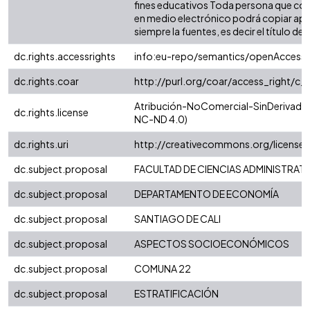
fines educativos Toda persona que cons
en medio electrónico podrá copiar apa
siempre la fuentes, es decir el título del 
dc.rights.accessrights
info:eu-repo/semantics/openAccess
dc.rights.coar
http://purl.org/coar/access_right/c_
Atribución-NoComercial-SinDerivadas 
dc.rights.license
NC-ND 4.0)
dc.rights.uri
http://creativecommons.org/license
dc.subject.proposal
FACULTAD DE CIENCIAS ADMINISTRAT
dc.subject.proposal
DEPARTAMENTO DE ECONOMÍA
dc.subject.proposal
SANTIAGO DE CALI
dc.subject.proposal
ASPECTOS SOCIOECONÓMICOS
dc.subject.proposal
COMUNA 22
dc.subject.proposal
ESTRATIFICACIÓN