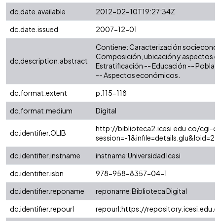
dc.date.available
2012-02-10T19:27:34Z
dc.date.issued
2007-12-01
Contiene: Caracterización socieconóm
Composición, ubicación y aspectos d
dc.description.abstract
Estratificación -- Educación -- Poblac
-- Aspectos económicos.
dc.format.extent
p.115-118
dc.format.medium
Digital
http://biblioteca2.icesi.edu.co/cgi-ol
dc.identifier.OLIB
session=-1&infile=details.glu&loid
dc.identifier.instname
instname:Universidad Icesi
dc.identifier.isbn
978-958-8357-04-1
dc.identifier.reponame
reponame:Biblioteca Digital
dc.identifier.repourl
repourl:https://repository.icesi.edu.c