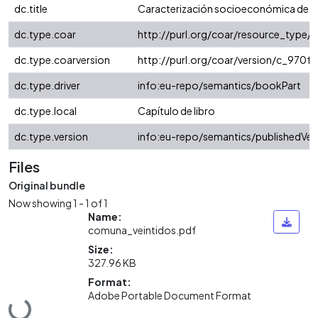
dc.title
Caracterización socioeconómica de l
dc.type.coar
http://purl.org/coar/resource_type/
dc.type.coarversion
http://purl.org/coar/version/c_970
dc.type.driver
info:eu-repo/semantics/bookPart
dc.type.local
Capítulo de libro
dc.type.version
info:eu-repo/semantics/publishedVer
Files
Original bundle
Now showing
1 - 1 of 1
Name:
comuna_veintidos.pdf
Size:
327.96 KB
Format:
Adobe Portable Document Format
Loading...