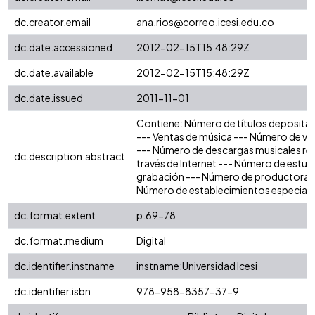
dc.creator.email
ana.rios@correo.icesi.edu.co
dc.date.accessioned
2012-02-15T15:48:29Z
dc.date.available
2012-02-15T15:48:29Z
dc.date.issued
2011-11-01
Contiene: Número de títulos deposita
--- Ventas de música --- Número de vi
--- Número de descargas musicales rea
dc.description.abstract
través de Internet --- Número de estud
grabación --- Número de productoras 
Número de establecimientos especial
dc.format.extent
p.69-78
dc.format.medium
Digital
dc.identifier.instname
instname:Universidad Icesi
dc.identifier.isbn
978-958-8357-37-9