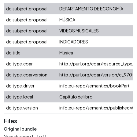
dc.subject.proposal
DEPARTAMENTO DE ECONOMÍA
dc.subject.proposal
MÚSICA
dc.subject.proposal
VIDEOS MUSICALES
dc.subject.proposal
INDICADORES
dc.title
Música
dc.type.coar
http://purl.org/coar/resource_type/
dc.type.coarversion
http://purl.org/coar/version/c_970
dc.type.driver
info:eu-repo/semantics/bookPart
dc.type.local
Capítulo de libro
dc.type.version
info:eu-repo/semantics/publishedVer
Files
Original bundle
Now showing
1 - 1 of 1