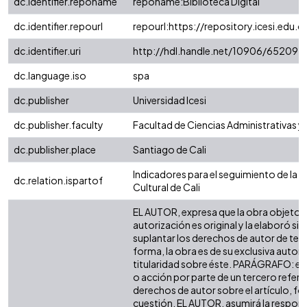
dc.identifier.reponame
reponame:Biblioteca Digital
dc.identifier.repourl
repourl:https://repository.icesi.edu.c
dc.identifier.uri
http://hdl.handle.net/10906/65209
dc.language.iso
spa
dc.publisher
Universidad Icesi
dc.publisher.faculty
Facultad de Ciencias Administrativas 
dc.publisher.place
Santiago de Cali
Indicadores para el seguimiento de la I
dc.relation.ispartof
Cultural de Cali
EL AUTOR, expresa que la obra objeto d
autorización es original y la elaboró sin
suplantar los derechos de autor de terc
forma, la obra es de su exclusiva autoría
titularidad sobre éste. PARÁGRAFO: en
o acción por parte de un tercero refere
derechos de autor sobre el artículo, fol
cuestión, EL AUTOR, asumirá la respons