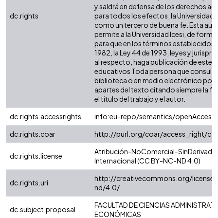
y saldrá en defensa de los derechos aq
dc.rights
para todos los efectos, la Universidad I
como un tercero de buena fe. Esta auto
permite a la Universidad Icesi, de forma 
para que en los términos establecidos e
1982, la Ley 44 de 1993, leyes y jurispr
al respecto, haga publicación de este c
educativos Toda persona que consulte 
biblioteca o en medio electrónico pod
apartes del texto citando siempre la fu
el título del trabajo y el autor.
dc.rights.accessrights
info:eu-repo/semantics/openAccess
dc.rights.coar
http://purl.org/coar/access_right/c_
Atribución-NoComercial-SinDerivadas
dc.rights.license
Internacional (CC BY-NC-ND 4.0)
http://creativecommons.org/license
dc.rights.uri
nd/4.0/
FACULTAD DE CIENCIAS ADMINISTRATI
dc.subject.proposal
ECONÓMICAS