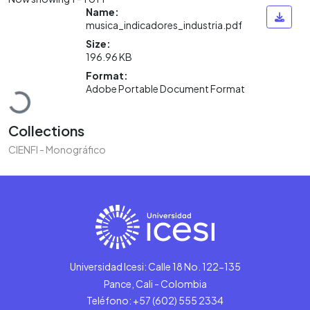
Name:
musica_indicadores_industria.pdf
Size:
196.96 KB
Loading...
Format:
Adobe Portable Document Format
Collections
CIENFI - Monográfico
Universidad Icesi: Calle 18 No. 122-135
Pance, Cali - Colombia
Teléfono: +57 (602) 555 2334