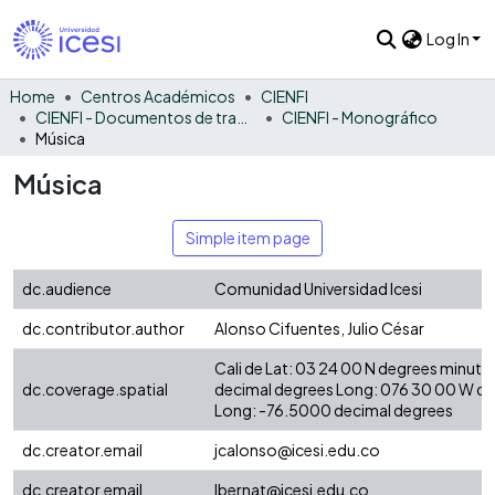
Log In
Home
Centros Académicos
CIENFI
CIENFI - Documentos de trabajos, técnicos y de divulgación
CIENFI - Monográfico
Música
Música
Simple item page
dc.audience
Comunidad Universidad Icesi
dc.contributor.author
Alonso Cifuentes, Julio César
Cali de Lat: 03 24 00 N degrees minute
dc.coverage.spatial
decimal degrees Long: 076 30 00 W d
Long: -76.5000 decimal degrees
dc.creator.email
jcalonso@icesi.edu.co
dc.creator.email
lbernat@icesi.edu.co