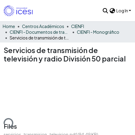
Log In
Home
Centros Académicos
CIENFI
CIENFI - Documentos de trabajos, técnicos y de divulgación
CIENFI - Monográfico
Servicios de transmisión de televisión y radio División 50 parcial
Servicios de transmisión de
televisión y radio División 50 parcial
ding...
Files
servicios_transmision_television.pdf
(94.49 KB)