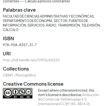
corrientes --- Cálculo a precios constantes
Palabras clave
FACULTAD DE CIENCIAS ADMINISTRATIVAS Y ECONÓMICAS
DEPARTAMENTO DE ECONOMÍA
SECTOR
FUENTES DE
INFORMACIÓN
SERVICIOS
RADIO
TRANSMISIÓN
TELEVISIÓN
CÁLCULO
ISBN
978-958-8357-31-7
URI
http://hdl.handle.net/10906/65220
Collections
CIENFI - Monográfico
Creative Commons license
Except where otherwised noted, this
item's license is described as
Atribución-
NoComercial-SinDerivadas 4.0
Internacional (CC BY-NC-ND 4.0)