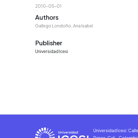
2010-05-01
Authors
Gallego Londoño, Ana Isabel
Publisher
Universidad Icesi
Universidad Icesi: Cal
Pance, Cali - Colombi