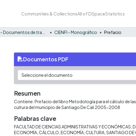
Communities & Collections
All of DSpace
Statistics
CIENFI - Documentos de trabajos, técnicos y de divulgación
CIENFI - Monográfico
Prefacio
Documentos PDF
Resumen
Contiene: Prefacio del libro Metodología para el cálculo de las
cultura del municipio de Santiago De Cali 2005-2008
Palabras clave
FACULTAD DE CIENCIAS ADMINISTRATIVAS Y ECONÓMICAS
D
ECONOMÍA
CÁLCULO
ECONOMÍA
CULTURA
SANTIAGO DE 