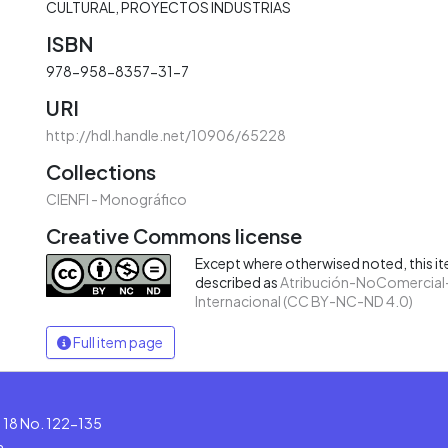
CULTURAL
PROYECTOS INDUSTRIAS
ISBN
978-958-8357-31-7
URI
http://hdl.handle.net/10906/65228
Collections
CIENFI - Monográfico
Creative Commons license
Except where otherwised noted, this ite
described as
Atribución-NoComercial-
Internacional (CC BY-NC-ND 4.0)
Full item page
le 18 No. 122-135
a