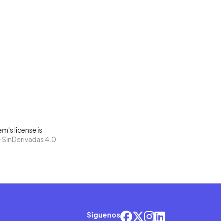
m's license is
SinDerivadas 4.0
Síguenos