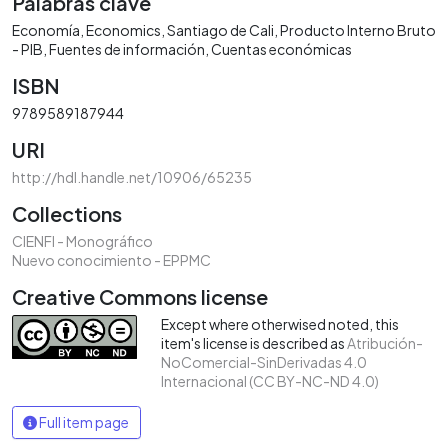
Palabras clave
Economía
Economics
Santiago de Cali
Producto Interno Bruto
- PIB
Fuentes de información
Cuentas económicas
ISBN
9789589187944
URI
http://hdl.handle.net/10906/65235
Collections
CIENFI - Monográfico
Nuevo conocimiento - EPPMC
Creative Commons license
Except where otherwised noted, this
item's license is described as
Atribución-
NoComercial-SinDerivadas 4.0
Internacional (CC BY-NC-ND 4.0)
Full item page