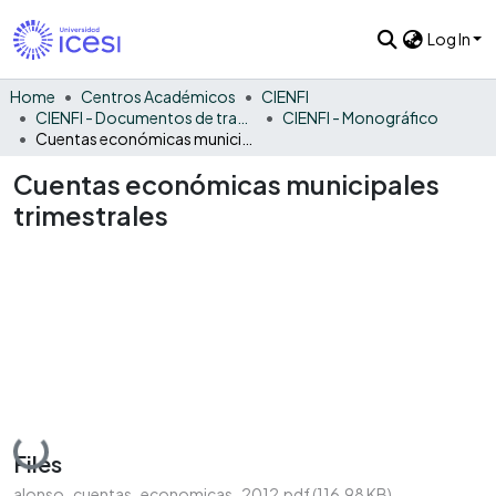
Log In
Home
Centros Académicos
CIENFI
CIENFI - Documentos de trabajos, técnicos y de divulgación
CIENFI - Monográfico
Cuentas económicas municipales trimestrales
Cuentas económicas municipales
trimestrales
Loading...
Files
alonso_cuentas_economicas_2012.pdf
(116.98 KB)