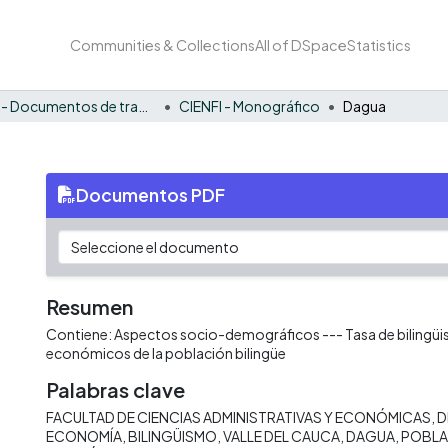
Communities & Collections
All of DSpace
Statistics
CIENFI - Documentos de trabajos, técnicos y de divulgación
CIENFI - Monográfico
Dagua
Documentos PDF
Resumen
Contiene: Aspectos socio-demográficos --- Tasa de bilingü
económicos de la población bilingüe
Palabras clave
FACULTAD DE CIENCIAS ADMINISTRATIVAS Y ECONÓMICAS
D
ECONOMÍA
BILINGÜISMO
VALLE DEL CAUCA
DAGUA
POBLA