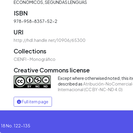
ECONÓMICOS
SEGUNDAS LENGUAS
ISBN
978-958-8357-52-2
URI
http://hdl.handle.net/10906/65300
Collections
CIENFI - Monográfico
Creative Commons license
Except where otherwised noted, this ite
described as
Atribución-NoComercial-
Internacional (CC BY-NC-ND 4.0)
Full item page
le 18 No. 122-135
a