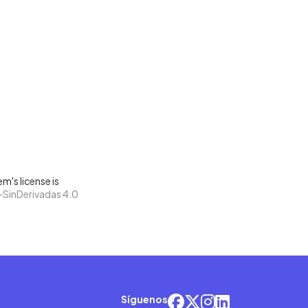
m's license is
SinDerivadas 4.0
Síguenos