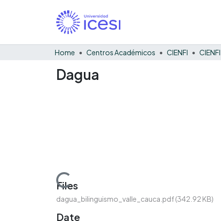
Home
Centros Académicos
CIENFI
Dagua
Loading...
Files
dagua_bilinguismo_valle_cauca.pdf
(342.92 KB)
Date