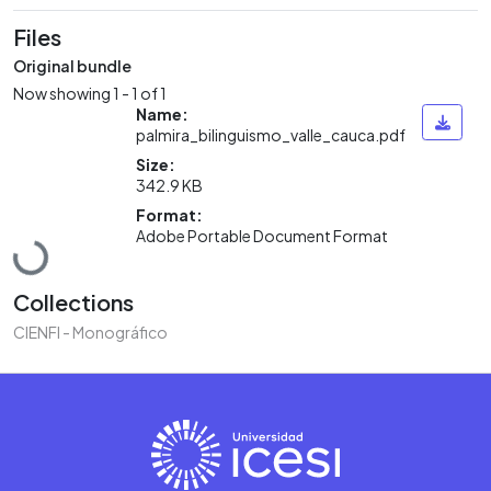
Files
Original bundle
Now showing
1 - 1 of 1
Name:
palmira_bilinguismo_valle_cauca.pdf
Size:
342.9 KB
Format:
Loading...
Adobe Portable Document Format
Collections
CIENFI - Monográfico