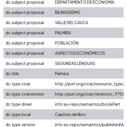
dc.subject.proposal
DEPARTAMENTO DE ECONOMÍA
dc.subject.proposal
BILINGÜISMO
dc.subject.proposal
VALLE DEL CAUCA
dc.subject.proposal
PALMIRA
dc.subject.proposal
POBLACIÓN
dc.subject.proposal
ASPECTOS ECONÓMICOS
dc.subject.proposal
SEGUNDAS LENGUAS
dc.title
Palmira
dc.type.coar
http://purl.org/coar/resource_type/
dc.type.coarversion
http://purl.org/coar/version/c_970
dc.type.driver
info:eu-repo/semantics/bookPart
dc.type.local
Capítulo de libro
dc.type.version
info:eu-repo/semantics/publishedVer