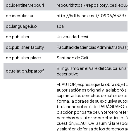
dc.identifier.repourl
repourl:https://repository.icesi.edu.c
dc.identifier.uri
http://hdl.handle.net/10906/65337
dc.language.iso
spa
dc.publisher
Universidad Icesi
dc.publisher.faculty
Facultad de Ciencias Administrativas 
dc.publisher.place
Santiago de Cali
Bilingüismo en el Valle del Cauca: un anál
dc.relation.ispartof
descriptivo
EL AUTOR, expresa que la obra objeto d
autorización es original y la elaboró sin
suplantar los derechos de autor de terc
forma, la obra es de su exclusiva autoría
titularidad sobre éste. PARÁGRAFO: en
o acción por parte de un tercero refere
derechos de autor sobre el artículo, fol
cuestión, EL AUTOR, asumirá la respons
y saldrá en defensa de los derechos aq