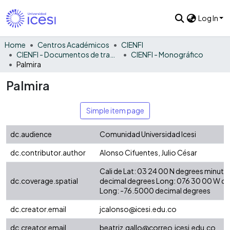
Log In
Home
Centros Académicos
CIENFI
CIENFI - Documentos de trabajos, técnicos y de divulgación
CIENFI - Monográfico
Palmira
Palmira
Simple item page
dc.audience
Comunidad Universidad Icesi
dc.contributor.author
Alonso Cifuentes, Julio César
Cali de Lat: 03 24 00 N degrees minute
dc.coverage.spatial
decimal degrees Long: 076 30 00 W d
Long: -76.5000 decimal degrees
dc.creator.email
jcalonso@icesi.edu.co
dc.creator.email
beatriz.gallo@correo.icesi.edu.co