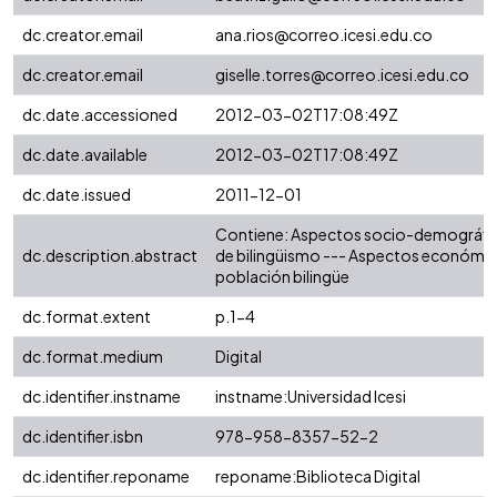
dc.creator.email
ana.rios@correo.icesi.edu.co
dc.creator.email
giselle.torres@correo.icesi.edu.co
dc.date.accessioned
2012-03-02T17:08:49Z
dc.date.available
2012-03-02T17:08:49Z
dc.date.issued
2011-12-01
Contiene: Aspectos socio-demográfic
dc.description.abstract
de bilingüismo --- Aspectos económic
población bilingüe
dc.format.extent
p.1-4
dc.format.medium
Digital
dc.identifier.instname
instname:Universidad Icesi
dc.identifier.isbn
978-958-8357-52-2
dc.identifier.reponame
reponame:Biblioteca Digital