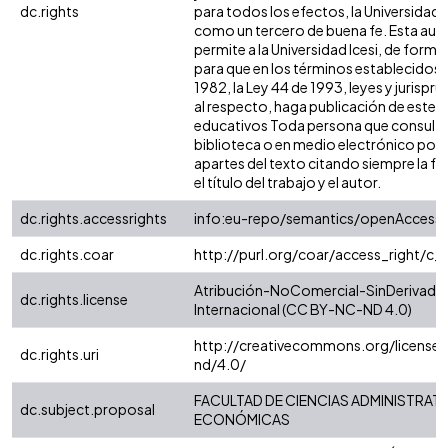
dc.rights
para todos los efectos, la Universidad I
como un tercero de buena fe. Esta auto
permite a la Universidad Icesi, de forma 
para que en los términos establecidos e
1982, la Ley 44 de 1993, leyes y jurispr
al respecto, haga publicación de este c
educativos Toda persona que consulte 
biblioteca o en medio electrónico pod
apartes del texto citando siempre la fu
el título del trabajo y el autor.
dc.rights.accessrights
info:eu-repo/semantics/openAccess
dc.rights.coar
http://purl.org/coar/access_right/c_
Atribución-NoComercial-SinDerivadas
dc.rights.license
Internacional (CC BY-NC-ND 4.0)
http://creativecommons.org/license
dc.rights.uri
nd/4.0/
FACULTAD DE CIENCIAS ADMINISTRATI
dc.subject.proposal
ECONÓMICAS