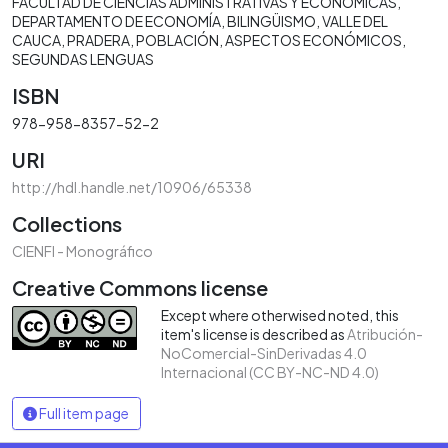
FACULTAD DE CIENCIAS ADMINISTRATIVAS Y ECONÓMICAS
DEPARTAMENTO DE ECONOMÍA
BILINGÜISMO
VALLE DEL
CAUCA
PRADERA
POBLACIÓN
ASPECTOS ECONÓMICOS
SEGUNDAS LENGUAS
ISBN
978-958-8357-52-2
URI
http://hdl.handle.net/10906/65338
Collections
CIENFI - Monográfico
Creative Commons license
Except where otherwised noted, this
item's license is described as
Atribución-
NoComercial-SinDerivadas 4.0
Internacional (CC BY-NC-ND 4.0)
Full item page