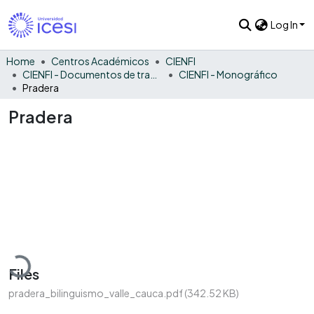
Log In
Home
Centros Académicos
CIENFI
CIENFI - Documentos de trabajos, técnicos y de divulgación
CIENFI - Monográfico
Pradera
Pradera
Loading...
Files
pradera_bilinguismo_valle_cauca.pdf
(342.52 KB)