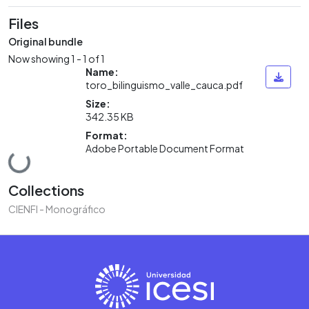
Files
Original bundle
Now showing
1 - 1 of 1
Name:
toro_bilinguismo_valle_cauca.pdf
Size:
342.35 KB
Format:
Adobe Portable Document Format
Loading...
Collections
CIENFI - Monográfico