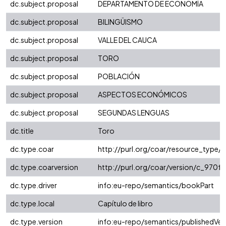
dc.subject.proposal
DEPARTAMENTO DE ECONOMÍA
dc.subject.proposal
BILINGÜISMO
dc.subject.proposal
VALLE DEL CAUCA
dc.subject.proposal
TORO
dc.subject.proposal
POBLACIÓN
dc.subject.proposal
ASPECTOS ECONÓMICOS
dc.subject.proposal
SEGUNDAS LENGUAS
dc.title
Toro
dc.type.coar
http://purl.org/coar/resource_type/
dc.type.coarversion
http://purl.org/coar/version/c_970
dc.type.driver
info:eu-repo/semantics/bookPart
dc.type.local
Capítulo de libro
dc.type.version
info:eu-repo/semantics/publishedVer