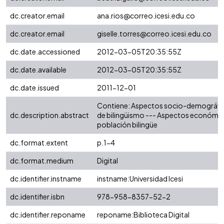
dc.creator.email
ana.rios@correo.icesi.edu.co
dc.creator.email
giselle.torres@correo.icesi.edu.co
dc.date.accessioned
2012-03-05T20:35:55Z
dc.date.available
2012-03-05T20:35:55Z
dc.date.issued
2011-12-01
Contiene: Aspectos socio-demográfic
dc.description.abstract
de bilingüismo --- Aspectos económic
población bilingüe
dc.format.extent
p.1-4
dc.format.medium
Digital
dc.identifier.instname
instname:Universidad Icesi
dc.identifier.isbn
978-958-8357-52-2
dc.identifier.reponame
reponame:Biblioteca Digital