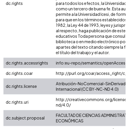
dc.rights
para todos los efectos, la Universidad I
como un tercero de buena fe. Esta auto
permite a la Universidad Icesi, de forma 
para que en los términos establecidos e
1982, la Ley 44 de 1993, leyes y jurispr
al respecto, haga publicación de este c
educativos Toda persona que consulte 
biblioteca o en medio electrónico pod
apartes del texto citando siempre la fu
el título del trabajo y el autor.
dc.rights.accessrights
info:eu-repo/semantics/openAccess
dc.rights.coar
http://purl.org/coar/access_right/c_
Atribución-NoComercial-SinDerivadas
dc.rights.license
Internacional (CC BY-NC-ND 4.0)
http://creativecommons.org/license
dc.rights.uri
nd/4.0/
FACULTAD DE CIENCIAS ADMINISTRATI
dc.subject.proposal
ECONÓMICAS