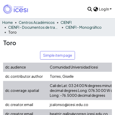
Log In
Home
Centros Académicos
CIENFI
CIENFI - Documentos de trabajos, técnicos y de divulgación
CIENFI - Monográfico
Toro
Toro
Simple item page
dc.audience
Comunidad Universidad Icesi
dc.contributor.author
Torres, Giselle
Cali de Lat: 03 24 00 N degrees minute
dc.coverage.spatial
decimal degrees Long: 076 30 00 W d
Long: -76.5000 decimal degrees
dc.creator.email
jcalonso@icesi.edu.co
dc.creator.email
beatriz.gallo@correo.icesi.edu.co