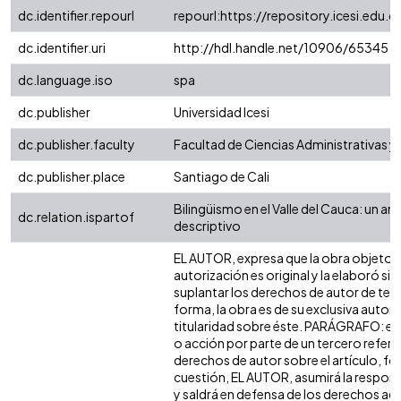
dc.identifier.repourl
repourl:https://repository.icesi.edu.c
dc.identifier.uri
http://hdl.handle.net/10906/65345
dc.language.iso
spa
dc.publisher
Universidad Icesi
dc.publisher.faculty
Facultad de Ciencias Administrativas 
dc.publisher.place
Santiago de Cali
Bilingüismo en el Valle del Cauca: un anál
dc.relation.ispartof
descriptivo
EL AUTOR, expresa que la obra objeto d
autorización es original y la elaboró sin
suplantar los derechos de autor de terc
forma, la obra es de su exclusiva autoría
titularidad sobre éste. PARÁGRAFO: en
o acción por parte de un tercero refere
derechos de autor sobre el artículo, fol
cuestión, EL AUTOR, asumirá la respons
y saldrá en defensa de los derechos aq