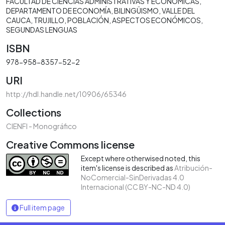
FACULTAD DE CIENCIAS ADMINISTRATIVAS Y ECONÓMICAS
DEPARTAMENTO DE ECONOMÍA
BILINGÜISMO
VALLE DEL
CAUCA
TRUJILLO
POBLACIÓN
ASPECTOS ECONÓMICOS
SEGUNDAS LENGUAS
ISBN
978-958-8357-52-2
URI
http://hdl.handle.net/10906/65346
Collections
CIENFI - Monográfico
Creative Commons license
Except where otherwised noted, this
item's license is described as
Atribución-
NoComercial-SinDerivadas 4.0
Internacional (CC BY-NC-ND 4.0)
Full item page