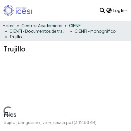
Log In
Home
Centros Académicos
CIENFI
CIENFI - Documentos de trabajos, técnicos y de divulgación
CIENFI - Monográfico
Trujillo
Trujillo
Loading...
Files
trujillo_bilinguismo_valle_cauca.pdf
(342.88 KB)