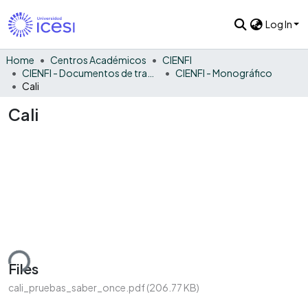
Log In
Home
Centros Académicos
CIENFI
CIENFI - Documentos de trabajos, técnicos y de divulgación
CIENFI - Monográfico
Cali
Cali
ding...
Files
cali_pruebas_saber_once.pdf
(206.77 KB)