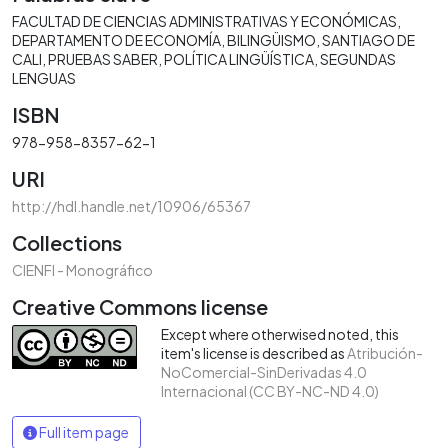
FACULTAD DE CIENCIAS ADMINISTRATIVAS Y ECONÓMICAS
DEPARTAMENTO DE ECONOMÍA
BILINGÜISMO
SANTIAGO DE
CALI
PRUEBAS SABER
POLÍTICA LINGÜÍSTICA
SEGUNDAS
LENGUAS
ISBN
978-958-8357-62-1
URI
http://hdl.handle.net/10906/65367
Collections
CIENFI - Monográfico
Creative Commons license
Except where otherwised noted, this
item's license is described as
Atribución-
NoComercial-SinDerivadas 4.0
Internacional (CC BY-NC-ND 4.0)
Full item page