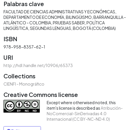
Palabras clave
FACULTAD DE CIENCIAS ADMINISTRATIVAS Y ECONÓMICAS
DEPARTAMENTO DE ECONOMÍA
BILINGÜISMO
BARRANQUILLA -
ATLÁNTICO - COLOMBIA
PRUEBAS SABER
POLÍTICA
LINGÜÍSTICA
SEGUNDAS LENGUAS
BOGOTÁ (COLOMBIA)
ISBN
978-958-8357-62-1
URI
http://hdl.handle.net/10906/65373
Collections
CIENFI - Monográfico
Creative Commons license
Except where otherwised noted, this
item's license is described as
Atribución-
NoComercial-SinDerivadas 4.0
Internacional (CC BY-NC-ND 4.0)