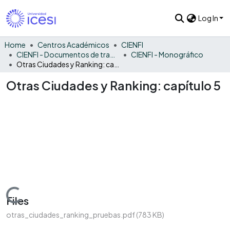
Log In
Home
Centros Académicos
CIENFI
CIENFI - Documentos de trabajos, técnicos y de divulgación
CIENFI - Monográfico
Otras Ciudades y Ranking: capítulo 5
Otras Ciudades y Ranking: capítulo 5
Loading...
Files
otras_ciudades_ranking_pruebas.pdf
(783 KB)