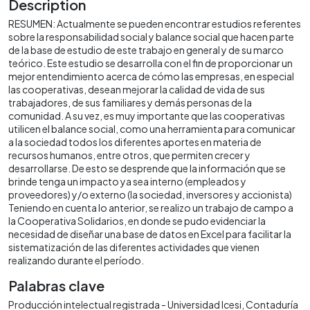
Description
RESUMEN: Actualmente se pueden encontrar estudios referentes
sobre la responsabilidad social y balance social que hacen parte
de la base de estudio de este trabajo en general y de su marco
teórico. Este estudio se desarrolla con el fin de proporcionar un
mejor entendimiento acerca de cómo las empresas, en especial
las cooperativas, desean mejorar la calidad de vida de sus
trabajadores, de sus familiares y demás personas de la
comunidad. A su vez, es muy importante que las cooperativas
utilicen el balance social, como una herramienta para comunicar
a la sociedad todos los diferentes aportes en materia de
recursos humanos, entre otros, que permiten crecer y
desarrollarse. De esto se desprende que la información que se
brinde tenga un impacto ya sea interno (empleados y
proveedores) y/o externo (la sociedad, inversores y accionista)
Teniendo en cuenta lo anterior, se realizo un trabajo de campo a
la Cooperativa Solidarios, en donde se pudo evidenciar la
necesidad de diseñar una base de datos en Excel para facilitar la
sistematización de las diferentes actividades que vienen
realizando durante el período.
Palabras clave
Producción intelectual registrada - Universidad Icesi
Contaduría