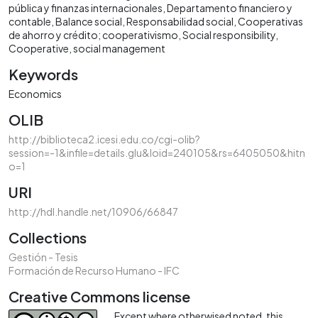
pública y finanzas internacionales
Departamento financiero y
contable
Balance social
Responsabilidad social
Cooperativas
de ahorro y crédito; cooperativismo
Social responsibility
Cooperative, social management
Keywords
Economics
OLIB
http://biblioteca2.icesi.edu.co/cgi-olib?
session=-1&infile=details.glu&loid=240105&rs=6405050&hitn
o=1
URI
http://hdl.handle.net/10906/66847
Collections
Gestión - Tesis
Formación de Recurso Humano - IFC
Creative Commons license
Except where otherwised noted, this