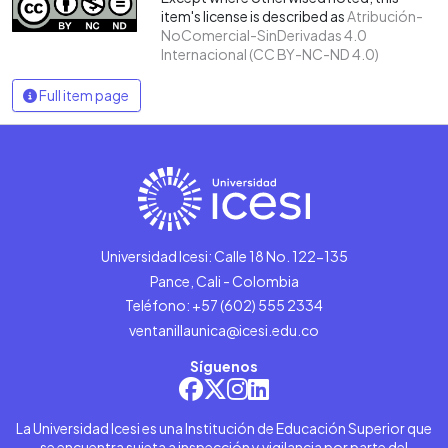
item's license is described as
Atribución-
NoComercial-SinDerivadas 4.0
Internacional (CC BY-NC-ND 4.0)
Full item page
Universidad Icesi: Calle 18 No. 122-135
Pance, Cali - Colombia
Teléfono: +57 (602) 555 2334
ventanillaunica@icesi.edu.co
Síguenos
La Universidad Icesi es una Institución de Educación Superior que
se encuentra sujeta a inspección y vigilancia por parte del