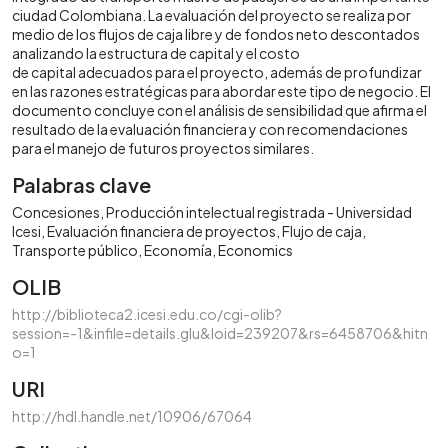
ciudad Colombiana. La evaluación del proyecto se realiza por
medio de los flujos de caja libre y de fondos neto descontados
analizando la estructura de capital y el costo
de capital adecuados para el proyecto, además de profundizar
en las razones estratégicas para abordar este tipo de negocio. El
documento concluye con el análisis de sensibilidad que afirma el
resultado de la evaluación financiera y con recomendaciones
para el manejo de futuros proyectos similares.
Palabras clave
Concesiones
Producción intelectual registrada - Universidad
Icesi
Evaluación financiera de proyectos
Flujo de caja
Transporte público
Economía
Economics
OLIB
http://biblioteca2.icesi.edu.co/cgi-olib?
session=-1&infile=details.glu&loid=239207&rs=6458706&hitn
o=1
URI
http://hdl.handle.net/10906/67064