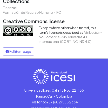
Collections
Finanzas
Formación de Recurso Humano - IFC
Creative Commons license
Except where otherwised noted, this
item's license is described as
Atribución-
NoComercial-SinDerivadas 4.0
Internacional (CC BY-NC-ND 4.0)
Full item page
Universidad Icesi: Calle 18 No. 122-135
Pance, Cali - Colombia
Teléfono: +57 (602) 555 2334
ventanillaunica@icesi.edu.co