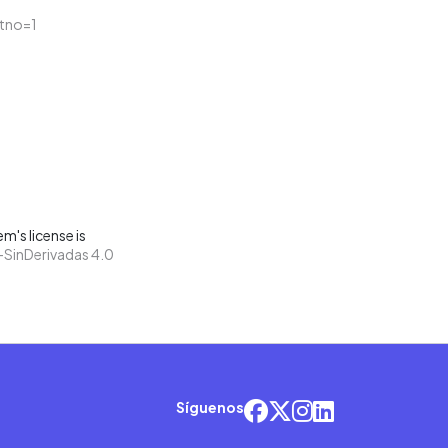
itno=1
m's license is
SinDerivadas 4.0
Síguenos