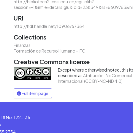
http://biblioteca2.icesi.edu.co/cgi-olib?
session=-1&infile=details.glu&loid=238349&rs=6609763&h
URI
http://hdl.handle.net/10906/67384
Collections
Finanzas
Formación de Recurso Humano - IFC
Creative Commons license
Except where otherwised noted, this ite
described as
Atribución-NoComercial-
Internacional (CC BY-NC-ND 4.0)
Full item page
le 18 No. 122-135
a
555 2334