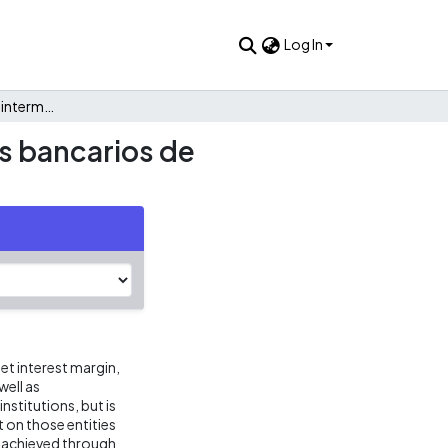
Log In
Análisis del márgen de intermediación en establecimientos bancarios de Colombia para el período 2000 - 2010
s bancarios de
et interest margin,
ell as
stitutions, but is
 on those entities
is achieved through