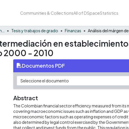
Communities & Collections
All of DSpace
Statistics
Facultad de Negocios y Economía
Tesis y trabajos de grado
Finanzas
intermediación en establecimiento
o 2000 - 2010
Documentos PDF
Abstract
The Colombian financial sector efficiency measured from its n
covering macroeconomic issues such as inflation and GDP as w
microeconomic factors such as operating expenses of credit in
also determined by legal control exercised by the Government
that collect and invest funds from the public. This regulation 