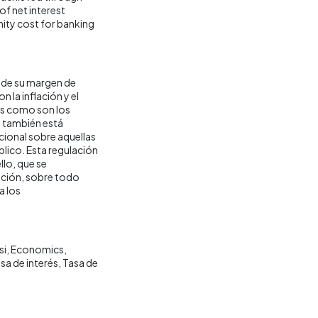
of net interest
nity cost for banking
r de su margen de
la inflación y el
s como son los
o también está
cional sobre aquellas
blico. Esta regulación
llo, que se
ación, sobre todo
a los
si
Economics
sa de interés
Tasa de