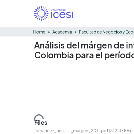
Home
Academia
Análisis del márgen de 
Colombia para el períod
Loading...
Files
fernandez_analisis_margen_2011.pdf
(312.47 KB)