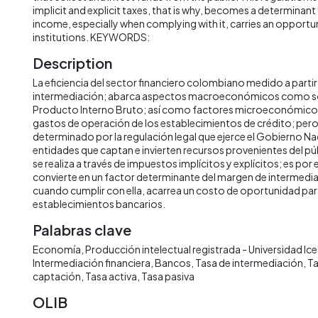
implicit and explicit taxes, that is why, becomes a determinant 
income, especially when complying with it, carries an opportu
institutions. KEYWORDS:
Description
La eficiencia del sector financiero colombiano medido a parti
intermediación; abarca aspectos macroeconómicos como son 
Producto Interno Bruto; así como factores microeconómico
gastos de operación de los establecimientos de crédito; per
determinado por la regulación legal que ejerce el Gobierno Na
entidades que captan e invierten recursos provenientes del pú
se realiza a través de impuestos implícitos y explícitos; es por e
convierte en un factor determinante del margen de intermedi
cuando cumplir con ella, acarrea un costo de oportunidad par
establecimientos bancarios.
Palabras clave
Economía
Producción intelectual registrada - Universidad Ice
Intermediación financiera
Bancos
Tasa de intermediación
Ta
captación
Tasa activa
Tasa pasiva
OLIB