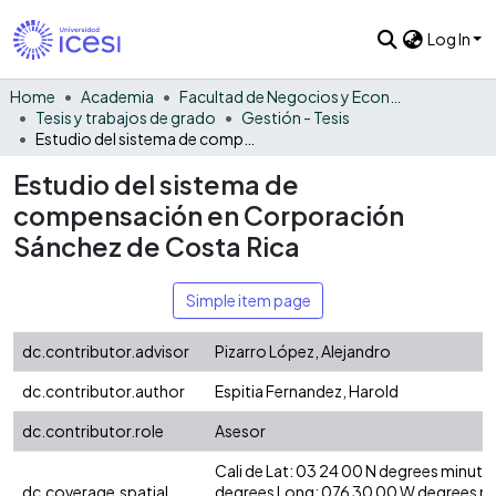
Log In
Home
Academia
Facultad de Negocios y Economía
Tesis y trabajos de grado
Gestión - Tesis
Estudio del sistema de compensación en Corporación Sánchez de Costa Rica
Estudio del sistema de
compensación en Corporación
Sánchez de Costa Rica
Simple item page
dc.contributor.advisor
Pizarro López, Alejandro
dc.contributor.author
Espitia Fernandez, Harold
dc.contributor.role
Asesor
Cali de Lat: 03 24 00 N degrees minute
dc.coverage.spatial
degrees Long: 076 30 00 W degrees m