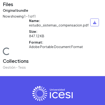
Files
Original bundle
Now showing
1 - 1 of 1
Name:
estudio_sistemas_compensacion.pdf
Size:
847.12 KB
Format:
Adobe Portable Document Format
oading...
Collections
Gestión - Tesis