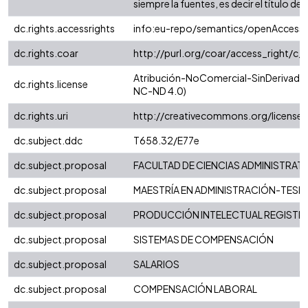
siempre la fuentes, es decir el título del 
dc.rights.accessrights
info:eu-repo/semantics/openAccess
dc.rights.coar
http://purl.org/coar/access_right/c_
Atribución-NoComercial-SinDerivadas 
dc.rights.license
NC-ND 4.0)
dc.rights.uri
http://creativecommons.org/license
dc.subject.ddc
T658.32/E77e
dc.subject.proposal
FACULTAD DE CIENCIAS ADMINISTRAT
dc.subject.proposal
MAESTRÍA EN ADMINISTRACIÓN-TESIS
dc.subject.proposal
PRODUCCIÓN INTELECTUAL REGISTRAD
dc.subject.proposal
SISTEMAS DE COMPENSACIÓN
dc.subject.proposal
SALARIOS
dc.subject.proposal
COMPENSACIÓN LABORAL