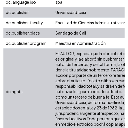
dc.language.iso
spa
dc.publisher
Universidad Icesi
dc.publisher.faculty
Facultad de Ciencias Administrativas 
dc.publisher.place
Santiago de Cali
dc.publisher.program
Maestría en Administración
EL AUTOR, expresa que la obra objeto d
es original y la elaboró sin quebrantar 
autor de terceros, y de tal forma, la obr
tiene la titularidad sobre éste. PARÁG
acción por parte de un tercero referen
sobre el artículo, folleto o libro en cue
responsabilidad total, y saldrá en defe
dc.rights
autorizados; para todos los efectos, la
como un tercero de buena fe. Esta auto
Universidad Icesi, de forma indefinida, 
establecidos en la Ley 23 de 1982, la Le
jurisprudencia vigente al respecto, hag
fines educativos Toda persona que cons
en medio electróico podrá copiar apar