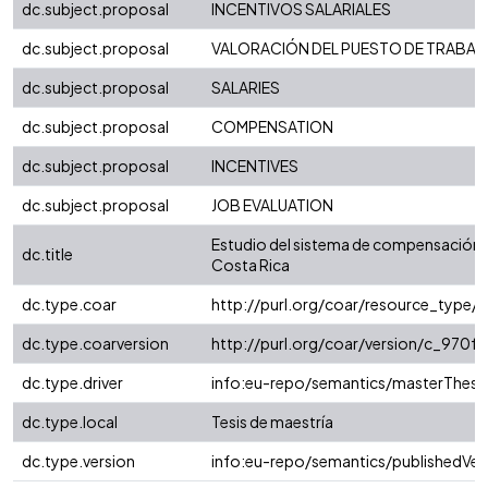
dc.subject.proposal
INCENTIVOS SALARIALES
dc.subject.proposal
VALORACIÓN DEL PUESTO DE TRABAJ
dc.subject.proposal
SALARIES
dc.subject.proposal
COMPENSATION
dc.subject.proposal
INCENTIVES
dc.subject.proposal
JOB EVALUATION
Estudio del sistema de compensación
dc.title
Costa Rica
dc.type.coar
http://purl.org/coar/resource_type/
dc.type.coarversion
http://purl.org/coar/version/c_970
dc.type.driver
info:eu-repo/semantics/masterThesi
dc.type.local
Tesis de maestría
dc.type.version
info:eu-repo/semantics/publishedVer