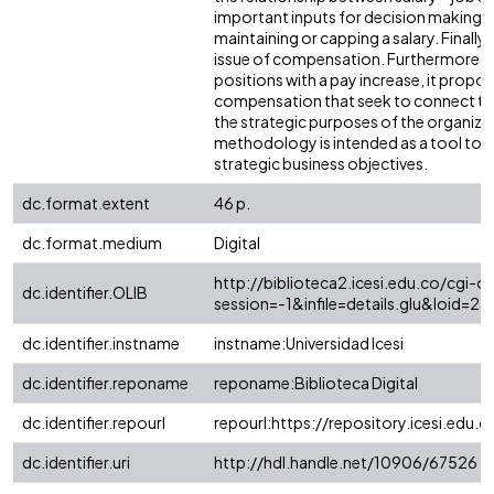
important inputs for decision making re
maintaining or capping a salary. Finally
issue of compensation. Furthermore t
positions with a pay increase, it propo
compensation that seek to connect the 
the strategic purposes of the organiza
methodology is intended as a tool to f
strategic business objectives.
dc.format.extent
46 p.
dc.format.medium
Digital
http://biblioteca2.icesi.edu.co/cgi-ol
dc.identifier.OLIB
session=-1&infile=details.glu&loid
dc.identifier.instname
instname:Universidad Icesi
dc.identifier.reponame
reponame:Biblioteca Digital
dc.identifier.repourl
repourl:https://repository.icesi.edu.c
dc.identifier.uri
http://hdl.handle.net/10906/67526