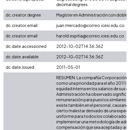
decimal degrees
dc.creator.degree
Magíster en Administración con doble t
dc.creator.email
juan.mercado@correo.icesi.edu.co
dc.creator.email
harold.espitia@correo.icesi.edu.co
dc.date.accessioned
2012-10-02T14:36:36Z
dc.date.available
2012-10-02T14:36:36Z
dc.date.issued
2011-05-01
RESUMEN: La compañía Corporación Sá
como una prioridad para el año 2011 la 
equidad interna en los salarios de sus 
Administración ha observado significat
remuneración para puestos similares;
existe también en el personal, causando
cierto malestar derivado de una expecta
uniforme para todos los colaboradores.
implementar una metodología de admin
compensación que sea aceptada y acat