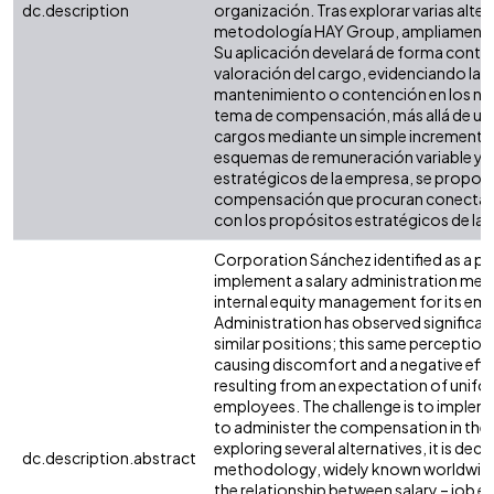
dc.description
organización. Tras explorar varias alterna
metodología HAY Group, ampliamente d
Su aplicación develará de forma contund
valoración del cargo, evidenciando la
mantenimiento o contención en los nivel
tema de compensación, más allá de un c
cargos mediante un simple incremento s
esquemas de remuneración variable y, 
estratégicos de la empresa, se propo
compensación que procuran conectar lo
con los propósitos estratégicos de la 
Corporation Sánchez identified as a prio
implement a salary administration met
internal equity management for its e
Administration has observed significant
similar positions; this same perception 
causing discomfort and a negative effe
resulting from an expectation of unifor
employees. The challenge is to implem
to administer the compensation in the 
exploring several alternatives, it is de
dc.description.abstract
methodology, widely known worldwide. I
the relationship between salary – job ev