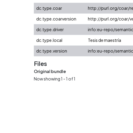
dc.type.coar
http://purl.org/coar/
dc.type.coarversion
http://purl.org/coar
dc.type.driver
info:eu-repo/semanti
dc.type.local
Tesis de maestría
dc.type.version
info:eu-repo/semantic
Files
Original bundle
Now showing
1 - 1 of 1