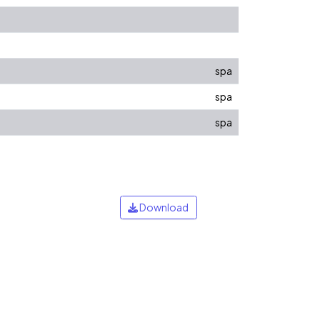
spa
spa
spa
Download