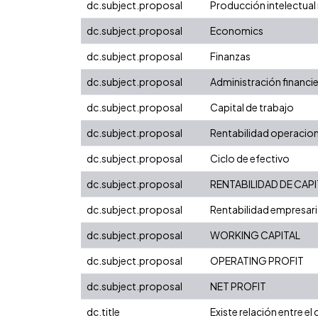
dc.subject.proposal
Producción intelectual 
dc.subject.proposal
Economics
dc.subject.proposal
Finanzas
dc.subject.proposal
Administración financi
dc.subject.proposal
Capital de trabajo
dc.subject.proposal
Rentabilidad operacion
dc.subject.proposal
Ciclo de efectivo
dc.subject.proposal
RENTABILIDAD DE CAPI
dc.subject.proposal
Rentabilidad empresari
dc.subject.proposal
WORKING CAPITAL
dc.subject.proposal
OPERATING PROFIT
dc.subject.proposal
NET PROFIT
dc.title
Existe relación entre el