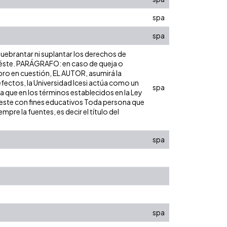
spa
spa
 quebrantar ni suplantar los derechos de
bre éste. PARÁGRAFO: en caso de queja o
ibro en cuestión, EL AUTOR, asumirá la
efectos, la Universidad Icesi actúa como un
spa
ra que en los términos establecidos en la Ley
de este con fines educativos Toda persona que
pre la fuentes, es decir el título del
spa
spa