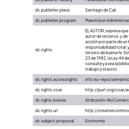
dc.publisher.place
Santiago de Cali
dc.publisher.program
Maestría en Administra
EL AUTOR, expresa que l
autor de terceros, y de 
acción por parte de un t
responsabilidad total, 
dc.rights
tercero de buena fe. Est
23 de 1982, la Ley 44 d
consulte ya sea la bibli
trabajo y el autor.
dc.rights.accessrights
info:eu-repo/semanti
dc.rights.coar
http://purl.org/coar/
dc.rights.license
Atribución-NoComercia
dc.rights.uri
http://creativecommo
dc.subject.proposal
Economía