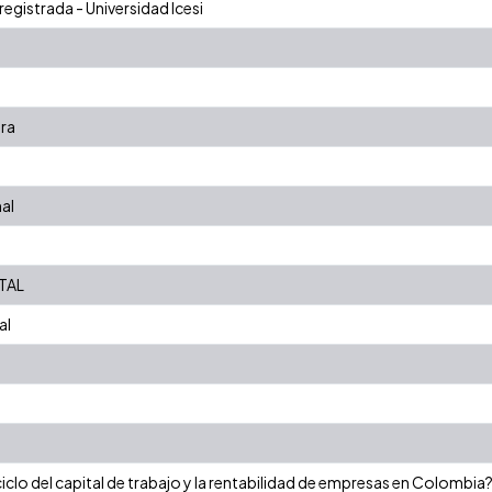
registrada - Universidad Icesi
era
al
TAL
al
 ciclo del capital de trabajo y la rentabilidad de empresas en Colombia