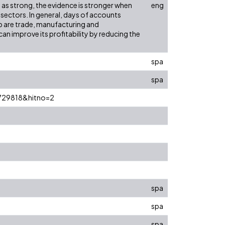
 as strong, the evidence is stronger when
eng
sectors. In general, days of accounts
ip are trade, manufacturing and
an improve its profitability by reducing the
spa
spa
=6729818&hitno=2
spa
spa
spa