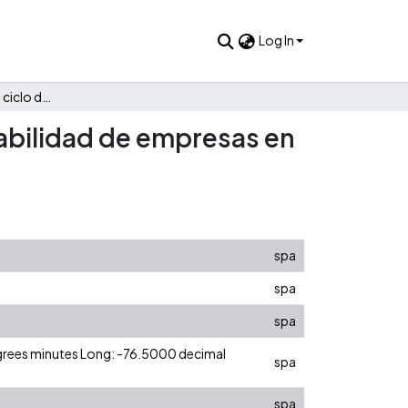
Log In
Existe relación entre el ciclo del capital de trabajo y la rentabilidad de empresas en Colombia?
entabilidad de empresas en
spa
spa
spa
egrees minutes Long: -76.5000 decimal
spa
spa