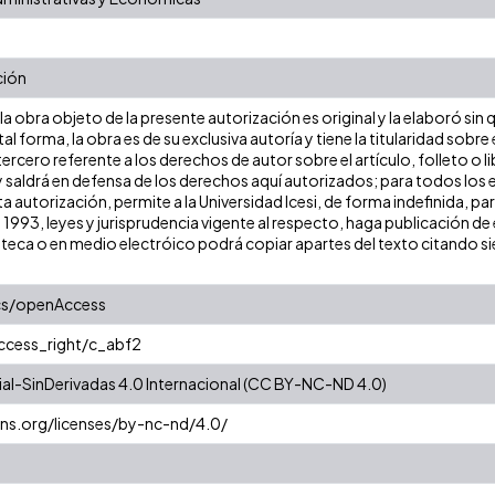
ción
a obra objeto de la presente autorización es original y la elaboró sin
tal forma, la obra es de su exclusiva autoría y tiene la titularidad so
ercero referente a los derechos de autor sobre el artículo, folleto o l
y saldrá en defensa de los derechos aquí autorizados; para todos los 
a autorización, permite a la Universidad Icesi, de forma indefinida, pa
e 1993, leyes y jurisprudencia vigente al respecto, haga publicación 
oteca o en medio electróico podrá copiar apartes del texto citando siem
cs/openAccess
access_right/c_abf2
l-SinDerivadas 4.0 Internacional (CC BY-NC-ND 4.0)
ns.org/licenses/by-nc-nd/4.0/