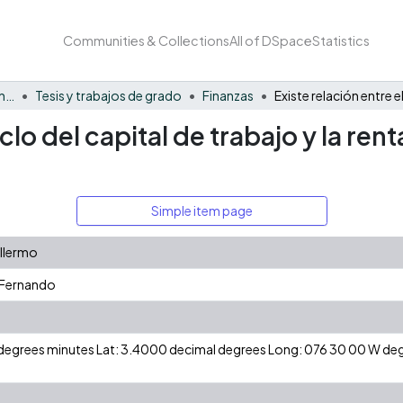
Communities & Collections
All of DSpace
Statistics
Facultad de Negocios y Economía
Tesis y trabajos de grado
Finanzas
ciclo del capital de trabajo y la r
Simple item page
illermo
 Fernando
N degrees minutes Lat: 3.4000 decimal degrees Long: 076 30 00 W d