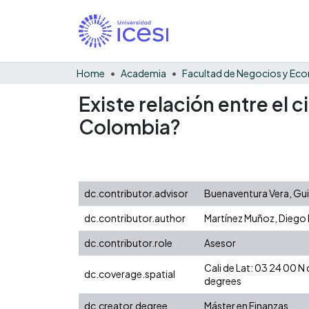
Home
Academia
Existe relación entre el 
Colombia?
dc.contributor.advisor
Buenaventura Vera, Gu
dc.contributor.author
Martínez Muñoz, Diego
dc.contributor.role
Asesor
Cali de Lat: 03 24 00 
dc.coverage.spatial
degrees
dc.creator.degree
Máster en Finanzas