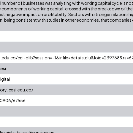
 number of businesses was analyzing with working capital cycle is not
e components of working capital, crossed with the breakdown of the 
st negative impact on profitability. Sectors with stronger relationsh
wn, being consistent with studies in other economies, that companies c
.
esi.edu.co/cgi-olib?session=-1&infile=details.glu&loid=239738&rs
cesi
gital
ory.icesi.edu.co/
/10906/67656
dministrativas y Económicas