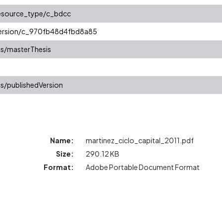
resource_type/c_bdcc
/version/c_970fb48d4fbd8a85
cs/masterThesis
s/publishedVersion
Name:
martinez_ciclo_capital_2011.pdf
Size:
290.12 KB
Format:
Adobe Portable Document Format