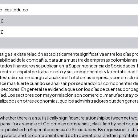
.icesi.edu.co
0Z
0Z
stiga si existe relación estadísticamente significativa entre los días p
abilidad de la compañía, para una muestra de empresas colombianas, 
ados financieros se publican en la Superintendencia de Sociedades.
ca entre el capital de trabajo neto y sus componentes y la rentabilida
 estudio, sin embargo al analizar el total de las empresas con el ciclo d
 hace mas fuerte cuando se analizan por separado los componentes del
ectores. En general se evidencia que son los días de cuentas por pa
lidad. Los sectores con mayor relación son comercio, manufactura y
alizados en otras economías, que los administradores pueden generar
whether there is a statistically significant relationship between net w
ompany, for a sample of Colombian companies, classified by sector, d
re published in Superintendencia de Sociedades. By regression testing
 capital and its components and both operational and net profitabili