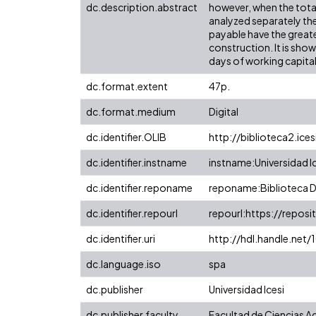
dc.description.abstract
however, when the total
analyzed separately th
payable have the greate
construction. It is sho
days of working capital
dc.format.extent
47p.
dc.format.medium
Digital
dc.identifier.OLIB
http://biblioteca2.ic
dc.identifier.instname
instname:Universidad I
dc.identifier.reponame
reponame:Biblioteca Di
dc.identifier.repourl
repourl:https://reposit
dc.identifier.uri
http://hdl.handle.net
dc.language.iso
spa
dc.publisher
Universidad Icesi
dc.publisher.faculty
Facultad de Ciencias A