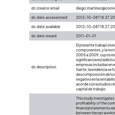
dc.creator.email
diego.martinez@correo
dc.date.accessioned
2012-10-08T18:27:2
dc.date.available
2012-10-08T18:27:2
dc.date.issued
2011-01-01
El presente trabajo inve
componentes, y la rent
2005 a 2009, cuyos est
significancia estadísti
empresas incluidas en el
dc.description
fuerte, la evidencia se
descomposición de los s
negativo en la rentabi
acorde con estudios re
capital de trabajo.
This study investigates 
profitability of the c
financial statements we
between the net working