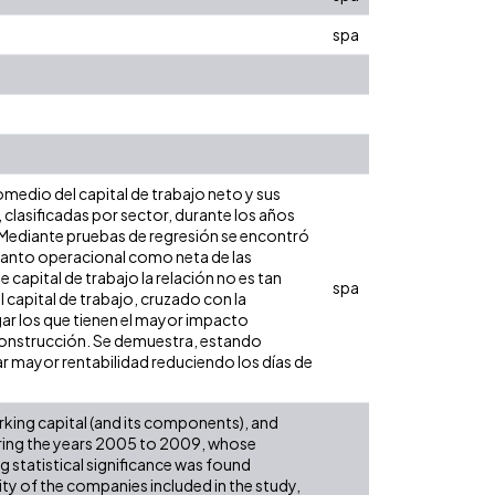
spa
romedio del capital de trabajo neto y sus
clasificadas por sector, durante los años
 Mediante pruebas de regresión se encontró
d tanto operacional como neta de las
e capital de trabajo la relación no es tan
spa
 capital de trabajo, cruzado con la
gar los que tienen el mayor impacto
 construcción. Se demuestra, estando
 mayor rentabilidad reduciendo los días de
orking capital (and its components), and
uring the years 2005 to 2009, whose
 statistical significance was found
ty of the companies included in the study,