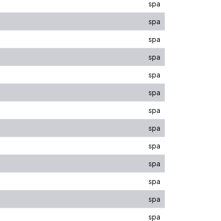
spa
spa
spa
spa
spa
spa
spa
spa
spa
spa
spa
spa
?
spa