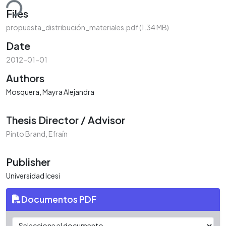
ding...
Files
propuesta_distribución_materiales.pdf
(1.34 MB)
Date
2012-01-01
Authors
Mosquera, Mayra Alejandra
Thesis Director / Advisor
Pinto Brand, Efraín
Publisher
Universidad Icesi
Documentos PDF