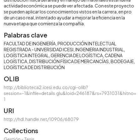
actividad económica se puede ver afectada. Con este proyecto
se pueden aplicar los conocimientos vistos en la carrera, en pro
de un caso real, intentado ayudar a mejorar la eficiencia en la
nueva etapa que comienza la compañía.
Palabras clave
FACULTAD DE INGENIERÍA
PRODUCCIÓN INTELECTUAL
REGISTRADA - UNIVERSIDAD ICESI
INGENIERIA INDUSTRIAL
LOGÍSTICA INTEGRAL
GERENCIA DE LOGÍSTICA
CADENA
LOGÍSTICA
DISTRIBUCIÓN FÍSICA DE MERCANCÍAS
BODEGAJE
LOGÍSTICA DE DISTRIBUCIÓN
OLIB
http://biblioteca2.icesi.edu.co/cgi-olib?
session=-1&infile=details.glu&loid=246187&rs=7931031&hitno=
1
URI
http://hdl.handle.net/10906/68079
Collections
Gestión - Tesis