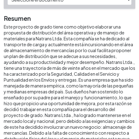
Resumen
Este proyecto de grado tiene como objetivo elaborar una
propuesta de distribución del área operativa y de manejo de
materiales para Natrans Ltda. Esta compañía se ha dedicado al
transporte de carga y actualmente está incursionando en el área
de almacenamiento de mercancías por lo cual facilita proponer
un plan de distribución que se adecue a sus necesidades,
ayudando a su productividad y mejor desempeño. Natrans Ltda.,
tiene una trayectoria de más de veinte años en el mercado que los
ha caracterizado por la Seguridad, Calidad en el Servicio y
Puntualidad en los Envíos y entregas. Es una empresa que ha sido
manejada de manera empírica, como la mayoría de las pequeñas
y medianas empresas del país. Sus dueños han sostenido lo
enseñado por su padre para el manejo y funcionamiento, lo que
hizo que propicio una oportunidad de mejora, por esta razón se
decidió trabajar en esta compañía para el desarrollo del
proyecto de grado. Natrans Ltda., ha logrado mantenerse en el
mercado local y nacional, pero debido a las exigencias y cambios
de este ha decidido involucrar un nuevo negocio: almacenaje de
mercancías. Debido a la falta de conocimiento con respecto a
distribución física del área y el manejo de materiales esta nueva