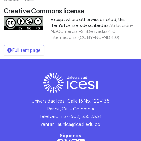
Creative Commons license
Except where otherwised noted, this
item's license is described as
Atribución-
NoComercial-SinDerivadas 4.0
Internacional (CC BY-NC-ND 4.0)
Full item page
Universidad Icesi: Calle 18 No. 122-135
Pance, Cali - Colombia
Teléfono: +57 (602) 555 2334
ventanillaunica@icesi.edu.co
Síguenos