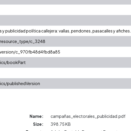
y publicidad política callejera: vallas, pendones, pasacalles y afiche
r/resource_type/c_3248
r/version/c_970fb48d4fbd8a85
ics/bookPart
ics/publishedVersion
Name:
campañas_electorales_publicidad.pdf
Size:
398.75 KB