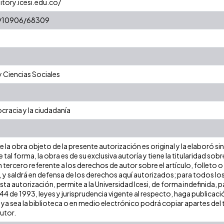
itory.icesi.edu.co/
et/10906/68309
 Ciencias Sociales
cracia y la ciudadanía
la obra objeto de la presente autorización es original y la elaboró si
e tal forma, la obra es de su exclusiva autoría y tiene la titularidad 
 tercero referente a los derechos de autor sobre el artículo, folleto o
, y saldrá en defensa de los derechos aquí autorizados; para todos los
sta autorización, permite a la Universidad Icesi, de forma indefinida, 
 44 de 1993, leyes y jurisprudencia vigente al respecto, haga publicac
a sea la biblioteca o en medio electrónico podrá copiar apartes del t
autor.