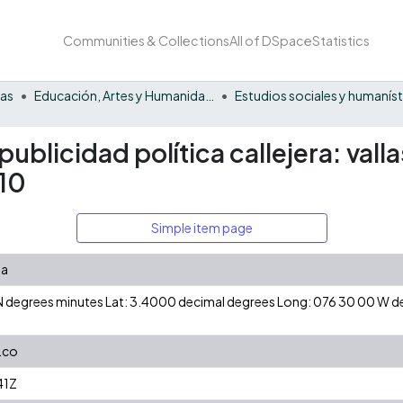
Communities & Collections
All of DSpace
Statistics
nas
Educación, Artes y Humanidades
ublicidad política callejera: val
010
Simple item page
na
0 N degrees minutes Lat: 3.4000 decimal degrees Long: 076 30 00 W 
.co
41Z