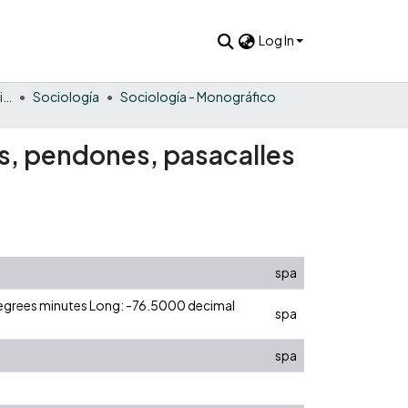
Log In
Estudios sociales y humanísticos
Sociología
Sociología - Monográfico
las, pendones, pasacalles
spa
degrees minutes Long: -76.5000 decimal
spa
spa