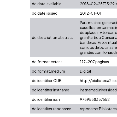
dc.date.available
2013-02-25T15:29:
dc.date.issued
2012-01-01
Para muchas generaci
caudillos, en tarimas
de aplaudir, vitorear,
dc.description.abstract
gran Partido Conserva
banderas. Estos ritua
sonidos de bocinas, e
grandes comilonas de l
dc.format.extent
177-207 páginas
dc.format.medium
Digital
dc.identifier.OLIB
http://biblioteca2.ic
dc.identifier.instname
instname:Universidad 
dc.identifier.issn
9789588357652
dc.identifier.reponame
reponame:Biblioteca 