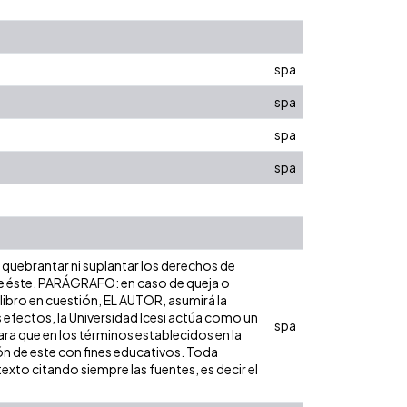
spa
spa
spa
spa
n quebrantar ni suplantar los derechos de
sobre éste. PARÁGRAFO: en caso de queja o
 libro en cuestión, EL AUTOR, asumirá la
 efectos, la Universidad Icesi actúa como un
spa
para que en los términos establecidos en la
ión de este con fines educativos. Toda
exto citando siempre las fuentes, es decir el