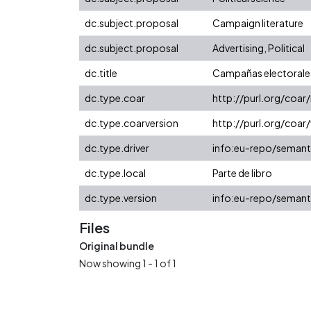
dc.subject.proposal
Campaign literature
dc.subject.proposal
Advertising, Political
dc.title
Campañas electorales 
dc.type.coar
http://purl.org/coa
dc.type.coarversion
http://purl.org/coa
dc.type.driver
info:eu-repo/semant
dc.type.local
Parte de libro
dc.type.version
info:eu-repo/semant
Files
Original bundle
Now showing
1 - 1 of 1