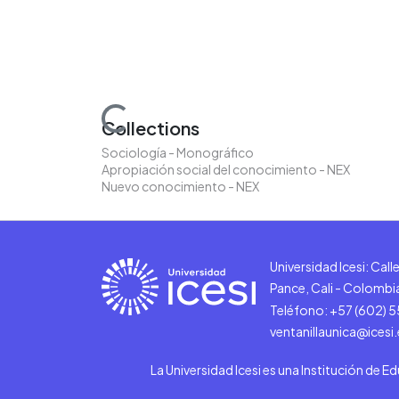
Loading...
Collections
Sociología - Monográfico
Apropiación social del conocimiento - NEX
Nuevo conocimiento - NEX
Universidad Icesi: Cal
Pance, Cali - Colombi
Teléfono: +57 (602) 
ventanillaunica@icesi
La Universidad Icesi es una Institución de E