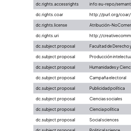
dc.rights.accessrights
info:eu-repo/seman
dc.rights.coar
http://purl.org/coar
dc.rights.license
Atribución-NoComerci
dc.rights.uri
http://creativecomm
dc.subject.proposal
Facultad de Derecho y
dc.subject.proposal
Producción intelectual
dc.subject.proposal
Humanidades y Cienci
dc.subject.proposal
Campaña electoral
dc.subject.proposal
Publicidad política
dc.subject.proposal
Ciencias sociales
dc.subject.proposal
Ciencia política
dc.subject.proposal
Social sciences
dc.subject.proposal
Political science