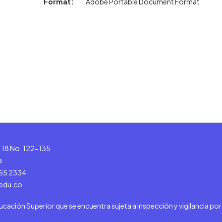
Format:
Adobe Portable Document Format
le 18 No. 122-135
a
555 2334
.edu.co
ducación Superior que se encuentra sujeta a inspección y vigilancia po