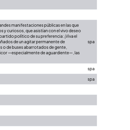
ndes manifestaciones públicas en las que
 y curiosos, que asistían con el vivo deseo
artido político de su preferencia: ¡Viva el
mpañados de un agitar permanente de
spa
es o de buses abarrotados de gente,
e licor —especialmente de aguardiente—, las
spa
spa