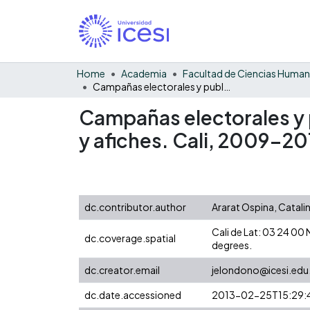
Home
Academia
Facultad de Ciencias Huma
Campañas electorales y publicidad política callejera: vallas, pendones, pasacalles y afiches. Cali, 2009-2010
Campañas electorales y p
y afiches. Cali, 2009-2
dc.contributor.author
Ararat Ospina, Catali
Cali de Lat: 03 24 0
dc.coverage.spatial
degrees.
dc.creator.email
jelondono@icesi.edu
dc.date.accessioned
2013-02-25T15:29: