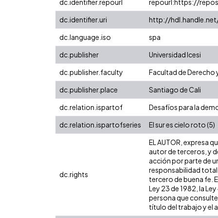
dc.identifier.repourl
repourl:https://repos
dc.identifier.uri
http://hdl.handle.n
dc.language.iso
spa
dc.publisher
Universidad Icesi
dc.publisher.faculty
Facultad de Derecho y
dc.publisher.place
Santiago de Cali
dc.relation.ispartof
Desafíos para la demo
dc.relation.ispartofseries
El sur es cielo roto (5)
EL AUTOR, expresa que 
autor de terceros, y d
acción por parte de un
responsabilidad total
dc.rights
tercero de buena fe. E
Ley 23 de 1982, la Ley
persona que consulte y
título del trabajo y el 