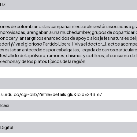
41Z
ones de colombianos las campañas electorales están asociadas a gra
 improvisadas, arengaban a una muchedumbre; grupos de copartidarios
 conocer y lanzar gritos enardecidos de apoyo a los jefes naturales del p
dor! ¡Viva el glorioso Partido Liberal! ¡Viva el doctor…!, actos aco
les estaban antecedidos por cabalgatas, llegada de carros particular
l estallido de la pólvora, rumores, chismes y cotilleos, el consumo d
echona y de los platos típicos de la región.
esi.edu.co/cgi-olib/?infile=details.glu&loid=248167
Icesi
Digital