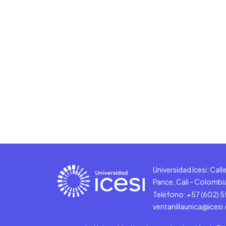
Universidad Icesi: Cal
Pance, Cali - Colombi
Teléfono: +57 (602) 
ventanillaunica@icesi