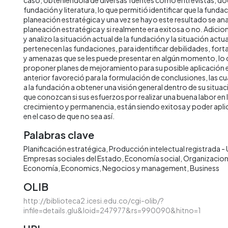
fundación y literatura, lo que permitió identificar que la fundaci
planeación estratégica y una vez se hayo este resultado se an
planeación estratégica y si realmente era exitosa o no. Adici
y analizo la situación actual de la fundación y la situación actua
pertenecen las fundaciones, para identificar debilidades, for
y amenazas que se les puede presentar en algún momento, lo 
proponer planes de mejoramiento para su posible aplicación en
anterior favoreció para la formulación de conclusiones, las c
a la fundación a obtener una visión general dentro de su situa
que conozcan si sus esfuerzos por realizar una buena labor en
crecimiento y permanencia, están siendo exitosa y poder aplic
en el caso de que no sea así.
Palabras clave
Planificación estratégica
Producción intelectual registrada - 
Empresas sociales del Estado
Economía social
Organizacione
Economía
Economics
Negocios y management
Business
OLIB
http://biblioteca2.icesi.edu.co/cgi-olib/?
infile=details.glu&loid=247977&rs=990090&hitno=1