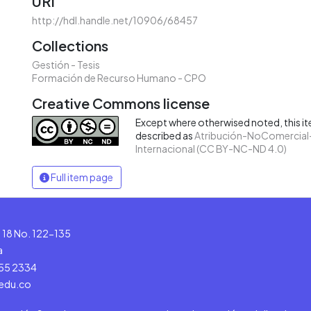
URI
http://hdl.handle.net/10906/68457
Collections
Gestión - Tesis
Formación de Recurso Humano - CPO
Creative Commons license
Except where otherwised noted, this ite
described as
Atribución-NoComercial-
Internacional (CC BY-NC-ND 4.0)
Full item page
le 18 No. 122-135
a
555 2334
.edu.co