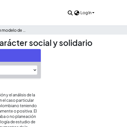
Log In
Aplicación de un modelo de gestión a organizaciones de carácter social y solidario
rácter social y solidario
n y el análisis de la
 el caso particular
 colombiano teniendo
amente o positiva. El
zaba o no planeación
logía de estudio de
ocumentos de la