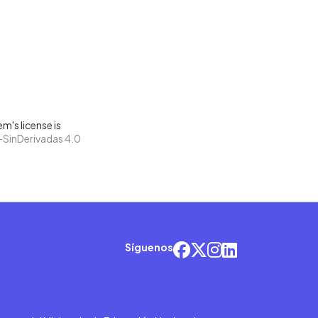
m's license is
SinDerivadas 4.0
Síguenos