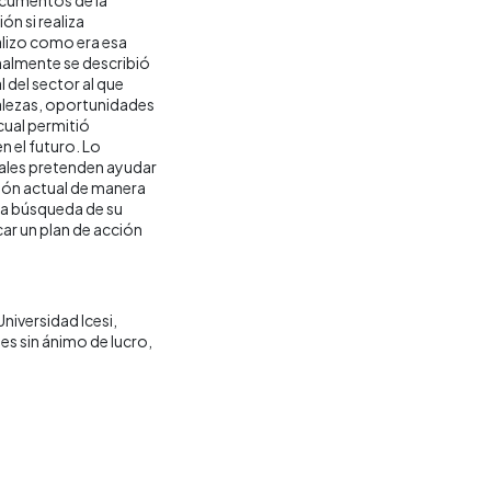
ón si realiza
alizo como era esa
onalmente se describió
l del sector al que
talezas, oportunidades
cual permitió
 el futuro. Lo
uales pretenden ayudar
ción actual de manera
 la búsqueda de su
ar un plan de acción
Universidad Icesi
s sin ánimo de lucro