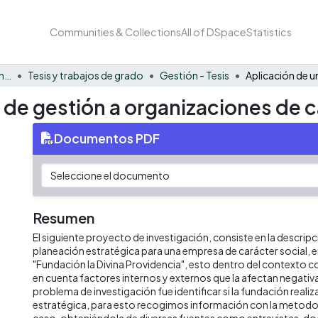
Communities & Collections
All of DSpace
Statistics
Facultad de Negocios y Economía
Tesis y trabajos de grado
Gestión - Tesis
de gestión a organizaciones de ca
Documentos PDF
Resumen
El siguiente proyecto de investigación, consiste en la descripció
planeación estratégica para una empresa de carácter social, en
"Fundación la Divina Providencia", esto dentro del contexto
en cuenta factores internos y externos que la afectan negativ
problema de investigación fue identificar si la fundación reali
estratégica, para esto recogimos información con la metodo
caso, obteniéndola de diversas fuentes como entrevistas, d