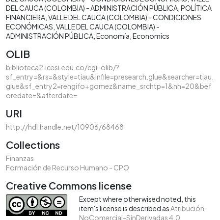
DEL CAUCA (COLOMBIA) - ADMINISTRACIÓN PÚBLICA
POLÍTICA
FINANCIERA
VALLE DEL CAUCA (COLOMBIA) - CONDICIONES
ECONÓMICAS
VALLE DEL CAUCA (COLOMBIA) -
ADMINISTRACIÓN PÚBLICA
Economía
Economics
OLIB
biblioteca2.icesi.edu.co/cgi-olib/?
sf_entry=&rs=&style=tiau&infile=presearch.glue&searcher=tiau.
glue&sf_entry2=rengifo+gomez&name_srchtp=1&nh=20&bef
oredate=&afterdate=
URI
http://hdl.handle.net/10906/68468
Collections
Finanzas
Formación de Recurso Humano - CPO
Creative Commons license
Except where otherwised noted, this
item's license is described as
Atribución-
NoComercial-SinDerivadas 4.0