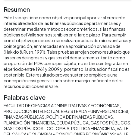
Resumen
Este trabajo tiene como objetivo principal aportar al creciente
interés alrededor de las finanzas públicas departamentales y
determinar, mediante métodos econométricos, si las finanzas
públicas del Valle son sostenibles en el largo plazo. Para cumplir
con el objetivo propuesto se realizan pruebas de raíces unitarias y
cointegración, enmarcadas en la aproximación bivariada de
(Hakkio & Rush, 1991). Tales pruebas arrojan como resultado que
las series de ingresos y gastos del departamento, tanto como
proporción del PDB como per cápita, no están cointegradas en
el periodo entre 1961 y 2009 y, por tanto, la situación fiscal no es
sostenible. Este resultado provee sustento empírico a una
concepción casi generalizada sobre manejo ineficiente de los
recursos públicos en el Valle.
Palabras clave
FACULTAD DE CIENCIAS ADMINISTRATIVAS Y ECONÓMICAS
PRODUCCIÓN INTELECTUAL REGISTRADA - UNIVERSIDAD ICESI
FINANZAS PÚBLICAS
POLÍTICA DE FINANZAS PÚBLICAS
PLANEACIÓN FINANCIERA
DEUDA PÚBLICA
GASTOS PÚBLICOS
GASTOS PÚBLICOS - COLOMBIA; POLÍTICA FINANCIERA; VALLE
DEL CAUCA (COLOMBIA) - CONDICIONES ECONÓMICAS; VALLE