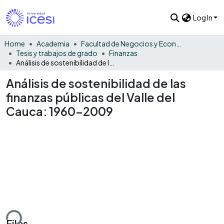
Log In
Home
Academia
Facultad de Negocios y Economía
Tesis y trabajos de grado
Finanzas
Análisis de sostenibilidad de las finanzas públicas del Valle del Cauca: 1960-2009
Análisis de sostenibilidad de las
finanzas públicas del Valle del
Cauca: 1960-2009
ding...
Files