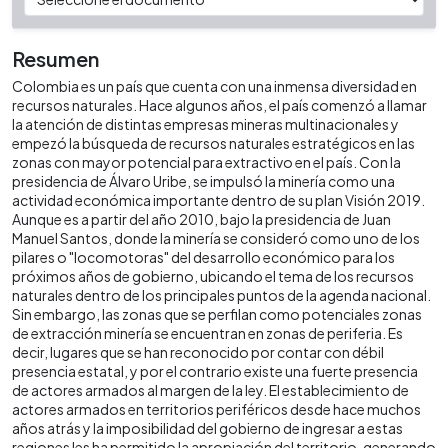
Resumen
Colombia es un país que cuenta con una inmensa diversidad en
recursos naturales. Hace algunos años, el país comenzó a llamar
la atención de distintas empresas mineras multinacionales y
empezó la búsqueda de recursos naturales estratégicos en las
zonas con mayor potencial para extractivo en el país. Con la
presidencia de Álvaro Uribe, se impulsó la minería como una
actividad económica importante dentro de su plan Visión 2019.
Aunque es a partir del año 2010, bajo la presidencia de Juan
Manuel Santos, donde la minería se consideró como uno de los
pilares o "locomotoras" del desarrollo económico para los
próximos años de gobierno, ubicando el tema de los recursos
naturales dentro de los principales puntos de la agenda nacional.
Sin embargo, las zonas que se perfilan como potenciales zonas
de extracción minería se encuentran en zonas de periferia. Es
decir, lugares que se han reconocido por contar con débil
presencia estatal, y por el contrario existe una fuerte presencia
de actores armados al margen de la ley. El establecimiento de
actores armados en territorios periféricos desde hace muchos
años atrás y la imposibilidad del gobierno de ingresar a estas
regiones les ha permitido la apropiación del territorio, generando