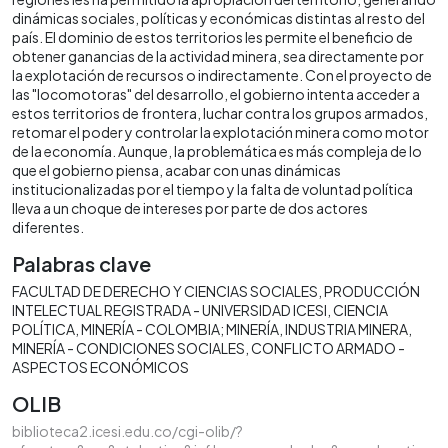
dinámicas sociales, políticas y económicas distintas al resto del
país. El dominio de estos territorios les permite el beneficio de
obtener ganancias de la actividad minera, sea directamente por
la explotación de recursos o indirectamente. Con el proyecto de
las "locomotoras" del desarrollo, el gobierno intenta acceder a
estos territorios de frontera, luchar contra los grupos armados,
retomar el poder y controlar la explotación minera como motor
de la economía. Aunque, la problemática es más compleja de lo
que el gobierno piensa, acabar con unas dinámicas
institucionalizadas por el tiempo y la falta de voluntad política
lleva a un choque de intereses por parte de dos actores
diferentes.
Palabras clave
FACULTAD DE DERECHO Y CIENCIAS SOCIALES
PRODUCCIÓN
INTELECTUAL REGISTRADA - UNIVERSIDAD ICESI
CIENCIA
POLÍTICA
MINERÍA - COLOMBIA; MINERÍA
INDUSTRIA MINERA
MINERÍA - CONDICIONES SOCIALES
CONFLICTO ARMADO -
ASPECTOS ECONÓMICOS
OLIB
biblioteca2.icesi.edu.co/cgi-olib/?