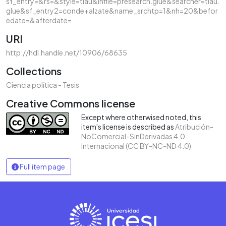
sf_entry=&rs=&style=tiau&infile=presearch.glue&searcher=tiau.
glue&sf_entry2=conde+alzate&name_srchtp=1&nh=20&befor
edate=&afterdate=
URI
http://hdl.handle.net/10906/68635
Collections
Ciencia política - Tesis
Creative Commons license
Except where otherwised noted, this
item's license is described as
Atribución-
NoComercial-SinDerivadas 4.0
Internacional (CC BY-NC-ND 4.0)
Full item page