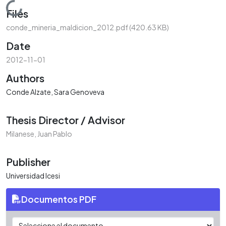
Loading...
Files
conde_mineria_maldicion_2012.pdf
(420.63 KB)
Date
2012-11-01
Authors
Conde Alzate, Sara Genoveva
Thesis Director / Advisor
Milanese, Juan Pablo
Publisher
Universidad Icesi
Documentos PDF