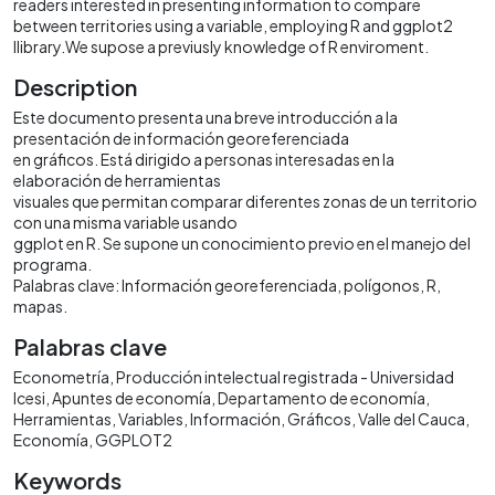
readers interested in presenting information to compare
between territories using a variable, employing R and ggplot2
llibrary.We supose a previusly knowledge of R enviroment.
Description
Este documento presenta una breve introducción a la
presentación de información georeferenciada
en gráficos. Está dirigido a personas interesadas en la
elaboración de herramientas
visuales que permitan comparar diferentes zonas de un territorio
con una misma variable usando
ggplot en R. Se supone un conocimiento previo en el manejo del
programa.
Palabras clave: Información georeferenciada, polígonos, R,
mapas.
Palabras clave
Econometría
Producción intelectual registrada - Universidad
Icesi
Apuntes de economía
Departamento de economía
Herramientas
Variables
Información
Gráficos
Valle del Cauca
Economía
GGPLOT2
Keywords