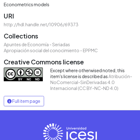
Econometrics models
URI
http://hdl.handle.net/10906/69373
Collections
Apuntes de Economía - Seriadas
Apropiación social del conocimiento - EPPMC
Creative Commons license
Except where otherwised noted, this
item's license is described as
Atribución-
NoComercial-SinDerivadas 4.0
Internacional (CC BY-NC-ND 4.0)
Full item page