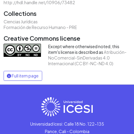
http://hdl.handle.net/10906/73482
Collections
Ciencias Jurídicas
Formación de Recurso Humano - PRE
Creative Commons license
Except where otherwised noted, this
item's license is described as
Atribución-
NoComercial-SinDerivadas 4.0
Internacional (CC BY-NC-ND 4.0)
Full item page
Universidad Icesi: Calle 18 No. 122-135
Pance, Cali - Colombia