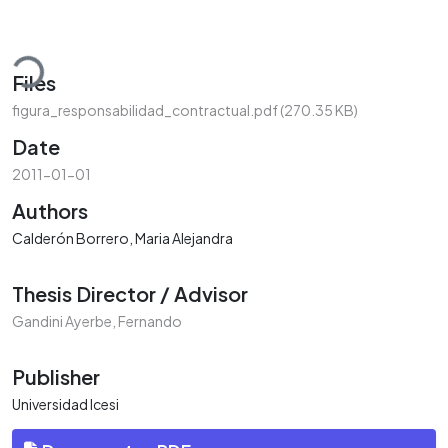
oading...
Files
figura_responsabilidad_contractual.pdf
(270.35 KB)
Date
2011-01-01
Authors
Calderón Borrero, Maria Alejandra
Thesis Director / Advisor
Gandini Ayerbe, Fernando
Publisher
Universidad Icesi