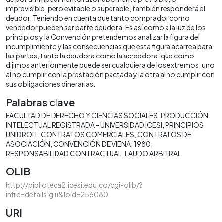
imprevisible, pero evitable o superable, también responderá el
deudor. Teniendo en cuenta que tanto comprador como
vendedor pueden ser parte deudora. Es así como a la luz de los
principios y la Convención pretendemos analizar la figura del
incumplimiento y las consecuencias que esta figura acarrea para
las partes, tanto la deudora como la acreedora, que como
dijimos anteriormente puede ser cualquiera de los extremos, uno
al no cumplir con la prestación pactada y la otra al no cumplir con
sus obligaciones dinerarias.
Palabras clave
FACULTAD DE DERECHO Y CIENCIAS SOCIALES
PRODUCCIÓN
INTELECTUAL REGISTRADA - UNIVERSIDAD ICESI
PRINCIPIOS
UNIDROIT
CONTRATOS COMERCIALES
CONTRATOS DE
ASOCIACIÓN
CONVENCIÓN DE VIENA, 1980
RESPONSABILIDAD CONTRACTUAL
LAUDO ARBITRAL
OLIB
http://biblioteca2.icesi.edu.co/cgi-olib/?
infile=details.glu&loid=256080
URI