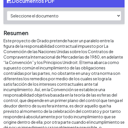
Documentos PDF
Resumen
Este proyecto de Grado pretende hacer un paralelo entre la
figura de la responsabilidad contractual impuesto por La
Convención de las Naciones Unidas sobre los Contratos de
Compraventa Internacional de Mercaderías de 1980, en adelante
“la Convención” y los Principios Unidroit. El tema abarca como
supuesto común el incumplimiento de las obligaciones
contraídas por las partes, no obstante en una y otra norma son
diferentes los remedios por medio de los cuales se logra la
satisfacción de los intereses contractuales ante tal
incumplimiento. Así, en la Convención se establece una
responsabilidad objetiva basada en la teoría de las esferas del
control, que depende en un primer plano del control que tenga el
deudor dentro de su esfera interna, es decir aquello que ha
previsto al momento de la celebración del contrato y por tanto
responderá absolutamente por todo incumplimiento que se
origine dentro de ella; por otra parte cuando el incumplimiento se
dé por un impedimento razonablemente previsible, o