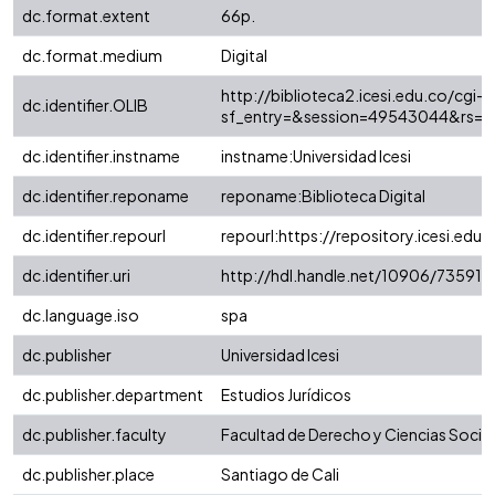
dc.format.extent
66p.
dc.format.medium
Digital
http://biblioteca2.icesi.edu.co/cgi-o
dc.identifier.OLIB
sf_entry=&session=49543044&rs=&st
dc.identifier.instname
instname:Universidad Icesi
dc.identifier.reponame
reponame:Biblioteca Digital
dc.identifier.repourl
repourl:https://repository.icesi.edu.
dc.identifier.uri
http://hdl.handle.net/10906/73591
dc.language.iso
spa
dc.publisher
Universidad Icesi
dc.publisher.department
Estudios Jurídicos
dc.publisher.faculty
Facultad de Derecho y Ciencias Socia
dc.publisher.place
Santiago de Cali