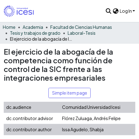
Log In
Home
Academia
Facultad de Ciencias Humanas
Tesis y trabajos de grado
Laboral-Tesis
El ejercicio de la abogacía de la competencia como función de control de la SIC frente a las integraciones empresariales
El ejercicio de la abogacía de la
competencia como función de
control de la SIC frente a las
integraciones empresariales
Simple item page
dc.audience
Comunidad Universidad Icesi
dc.contributor.advisor
Flórez Zuluaga, Andrés Felipe
dc.contributor.author
Issa Agudelo, Shabja