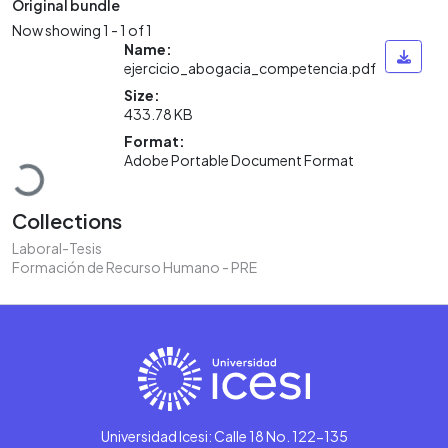
Original bundle
Now showing
1 - 1 of 1
Name:
ejercicio_abogacia_competencia.pdf
Size:
433.78 KB
Loading...
Format:
Adobe Portable Document Format
Collections
Laboral-Tesis
Formación de Recurso Humano - PRE
Universidad Icesi: Calle 18 No. 122-135