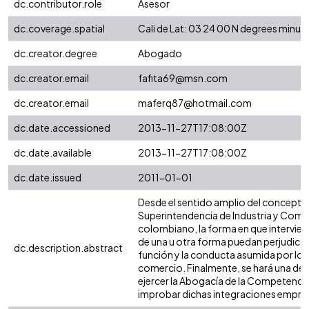
dc.contributor.role
Asesor
dc.coverage.spatial
Cali de Lat: 03 24 00 N degrees minu
dc.creator.degree
Abogado
dc.creator.email
fafita69@msn.com
dc.creator.email
maferq87@hotmail.com
dc.date.accessioned
2013-11-27T17:08:00Z
dc.date.available
2013-11-27T17:08:00Z
dc.date.issued
2011-01-01
Desde el sentido amplio del concepto d
Superintendencia de Industria y Comer
colombiano, la forma en que intervien
de una u otra forma puedan perjudicar 
dc.description.abstract
función y la conducta asumida por los 
comercio. Finalmente, se hará una desc
ejercer la Abogacía de la Competencia
improbar dichas integraciones empres