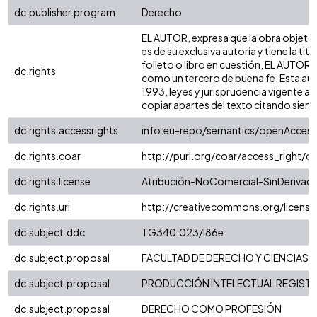
dc.publisher.program
Derecho
EL AUTOR, expresa que la obra objeto de
es de su exclusiva autoría y tiene la t
folleto o libro en cuestión, EL AUTOR, 
dc.rights
como un tercero de buena fe. Esta autor
1993, leyes y jurisprudencia vigente a
copiar apartes del texto citando siempre
dc.rights.accessrights
info:eu-repo/semantics/openAccess
dc.rights.coar
http://purl.org/coar/access_right/c
dc.rights.license
Atribución-NoComercial-SinDerivadas
dc.rights.uri
http://creativecommons.org/licens
dc.subject.ddc
TG340.023/I86e
dc.subject.proposal
FACULTAD DE DERECHO Y CIENCIAS 
dc.subject.proposal
PRODUCCIÓN INTELECTUAL REGISTRA
dc.subject.proposal
DERECHO COMO PROFESIÓN