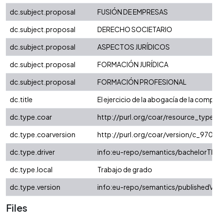
dc.subject.proposal
FUSIÓN DE EMPRESAS
dc.subject.proposal
DERECHO SOCIETARIO
dc.subject.proposal
ASPECTOS JURÍDICOS
dc.subject.proposal
FORMACIÓN JURÍDICA
dc.subject.proposal
FORMACIÓN PROFESIONAL
dc.title
El ejercicio de la abogacía de la comp
dc.type.coar
http://purl.org/coar/resource_type/
dc.type.coarversion
http://purl.org/coar/version/c_97
dc.type.driver
info:eu-repo/semantics/bachelorThe
dc.type.local
Trabajo de grado
dc.type.version
info:eu-repo/semantics/publishedVe
Files