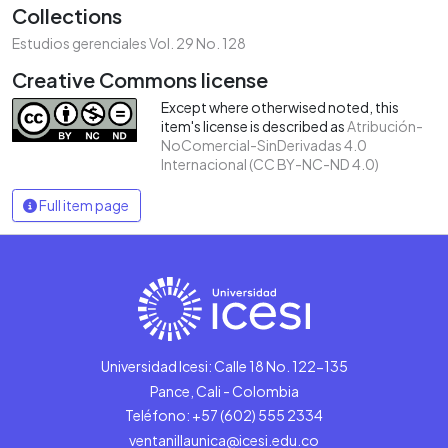
Collections
Estudios gerenciales Vol. 29 No. 128
Creative Commons license
Except where otherwised noted, this
item's license is described as
Atribución-
NoComercial-SinDerivadas 4.0
Internacional (CC BY-NC-ND 4.0)
Full item page
Universidad Icesi: Calle 18 No. 122-135
Pance, Cali - Colombia
Teléfono: +57 (602) 555 2334
ventanillaunica@icesi.edu.co