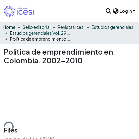
Log In
Home
Sello editorial
Revistas Icesi
Estudios gerenciales
Estudios gerenciales Vol. 29 No. 128
Política de emprendimiento en Colombia, 2002-2010
Política de emprendimiento en
Colombia, 2002-2010
ding...
Files
Documento.html
(297 B)