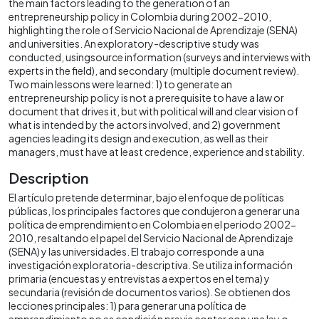
the main factors leading to the generation of an
entrepreneurship policy in Colombia during 2002-2010,
highlighting the role of Servicio Nacional de Aprendizaje (SENA)
and universities. An exploratory-descriptive study was
conducted, usingsource information (surveys and interviews with
experts in the field), and secondary (multiple document review).
Two main lessons were learned: 1) to generate an
entrepreneurship policy is not a prerequisite to have a law or
document that drives it, but with political will and clear vision of
what is intended by the actors involved, and 2) government
agencies leading its design and execution, as well as their
managers, must have at least credence, experience and stability.
Description
El artículo pretende determinar, bajo el enfoque de políticas
públicas, los principales factores que condujeron a generar una
política de emprendimiento en Colombia en el periodo 2002-
2010, resaltando el papel del Servicio Nacional de Aprendizaje
(SENA) y las universidades. El trabajo corresponde a una
investigación exploratoria-descriptiva. Se utiliza información
primaria (encuestas y entrevistas a expertos en el tema) y
secundaria (revisión de documentos varios). Se obtienen dos
lecciones principales: 1) para generar una política de
emprendimiento no es condición previa contar con una ley o