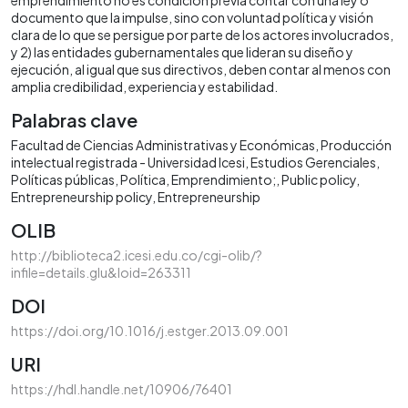
documento que la impulse, sino con voluntad política y visión
clara de lo que se persigue por parte de los actores involucrados,
y 2) las entidades gubernamentales que lideran su diseño y
ejecución, al igual que sus directivos, deben contar al menos con
amplia credibilidad, experiencia y estabilidad.
Palabras clave
Facultad de Ciencias Administrativas y Económicas
Producción
intelectual registrada - Universidad Icesi
Estudios Gerenciales
Políticas públicas
Política
Emprendimiento;
Public policy
Entrepreneurship policy
Entrepreneurship
OLIB
http://biblioteca2.icesi.edu.co/cgi-olib/?
infile=details.glu&loid=263311
DOI
https://doi.org/10.1016/j.estger.2013.09.001
URI
https://hdl.handle.net/10906/76401