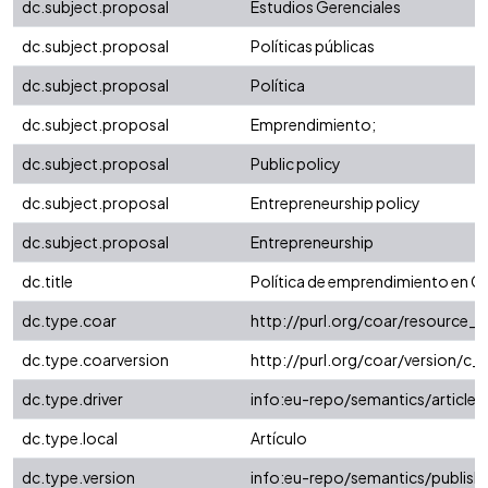
dc.subject.proposal
Estudios Gerenciales
dc.subject.proposal
Políticas públicas
dc.subject.proposal
Política
dc.subject.proposal
Emprendimiento;
dc.subject.proposal
Public policy
dc.subject.proposal
Entrepreneurship policy
dc.subject.proposal
Entrepreneurship
dc.title
Política de emprendimiento en 
dc.type.coar
http://purl.org/coar/resource_
dc.type.coarversion
http://purl.org/coar/version/
dc.type.driver
info:eu-repo/semantics/article
dc.type.local
Artículo
dc.type.version
info:eu-repo/semantics/publish