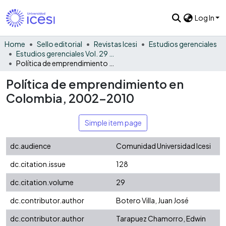
Log In
Home
Sello editorial
Revistas Icesi
Estudios gerenciales
Estudios gerenciales Vol. 29 No. 128
Política de emprendimiento en Colombia, 2002-2010
Política de emprendimiento en
Colombia, 2002-2010
Simple item page
dc.audience
Comunidad Universidad Icesi
dc.citation.issue
128
dc.citation.volume
29
dc.contributor.author
Botero Villa, Juan José
dc.contributor.author
Tarapuez Chamorro, Edwin