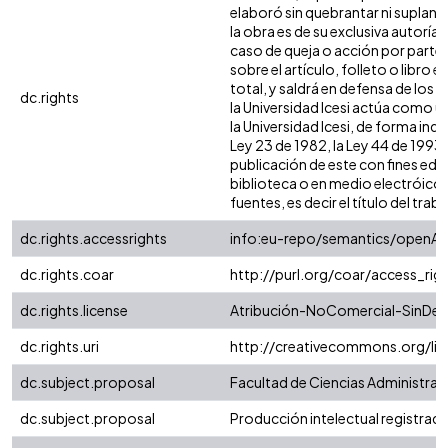
elaboró sin quebrantar ni suplanta
la obra es de su exclusiva autoría
caso de queja o acción por parte 
sobre el artículo, folleto o libro
total, y saldrá en defensa de los
dc.rights
la Universidad Icesi actúa como u
la Universidad Icesi, de forma ind
Ley 23 de 1982, la Ley 44 de 1993,
publicación de este con fines edu
biblioteca o en medio electróico 
fuentes, es decir el título del traba
dc.rights.accessrights
info:eu-repo/semantics/openAc
dc.rights.coar
http://purl.org/coar/access_rig
dc.rights.license
Atribución-NoComercial-SinDeri
dc.rights.uri
http://creativecommons.org/li
dc.subject.proposal
Facultad de Ciencias Administra
dc.subject.proposal
Producción intelectual registrada 