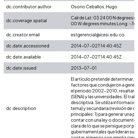
dc.contributor.author
Osorio Ceballos, Hugo
Cali de Lat: 03 24 00 N degrees 
dc.coverage.spatial
00 W degrees minutes Long: -76
dc.creator.email
estgerencial@icesi.edu.co
dc.date.accessioned
2014-07-02T14:40:45Z
dc.date.available
2014-07-02T14:40:45Z
dc.date.issued
2013-07-01
El artículo pretende determinar, b
factores que condujeron a gener
el periodo 2002-2010, resaltando 
(SENA) y las universidades. El tr
descriptiva. Se utiliza informació
dc.description
tema) y secundaria (revisión de 
principales: 1) para generar una 
contar con una ley o documento qu
clara de lo que se persigue por pa
gubernamentales que lideran su di
contar al menos con amplia credibi