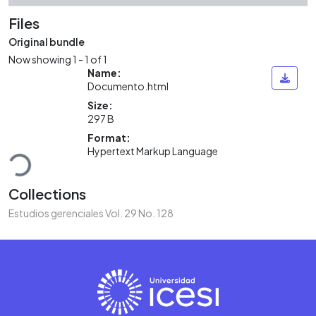
Files
Original bundle
Now showing
1 - 1 of 1
Name:
Documento.html
Size:
297 B
Loading...
Format:
Hypertext Markup Language
Collections
Estudios gerenciales Vol. 29 No. 128