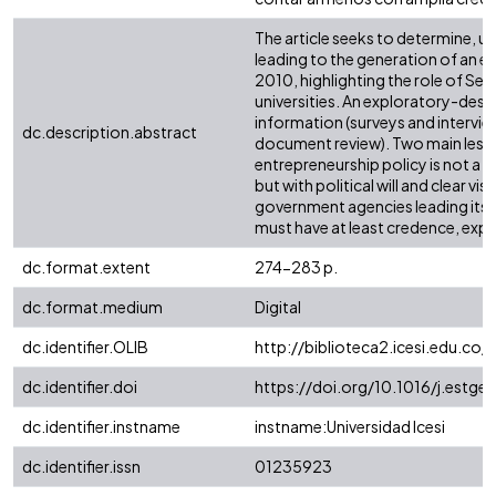
The article seeks to determine, u
leading to the generation of an 
2010, highlighting the role of Ser
universities. An exploratory-des
information (surveys and interview
dc.description.abstract
document review). Two main lesso
entrepreneurship policy is not a p
but with political will and clear vi
government agencies leading its d
must have at least credence, exper
dc.format.extent
274-283 p.
dc.format.medium
Digital
dc.identifier.OLIB
http://biblioteca2.icesi.edu.co/c
dc.identifier.doi
https://doi.org/10.1016/j.estge
dc.identifier.instname
instname:Universidad Icesi
dc.identifier.issn
01235923