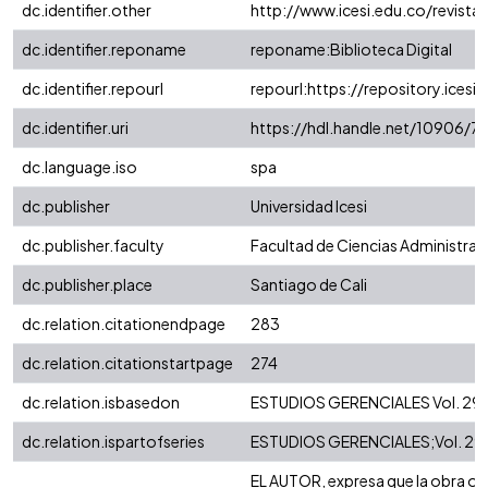
dc.identifier.other
http://www.icesi.edu.co/revistas
dc.identifier.reponame
reponame:Biblioteca Digital
dc.identifier.repourl
repourl:https://repository.icesi.
dc.identifier.uri
https://hdl.handle.net/10906/7
dc.language.iso
spa
dc.publisher
Universidad Icesi
dc.publisher.faculty
Facultad de Ciencias Administra
dc.publisher.place
Santiago de Cali
dc.relation.citationendpage
283
dc.relation.citationstartpage
274
dc.relation.isbasedon
ESTUDIOS GERENCIALES Vol. 29 No
dc.relation.ispartofseries
ESTUDIOS GERENCIALES;Vol. 29 
EL AUTOR, expresa que la obra obje