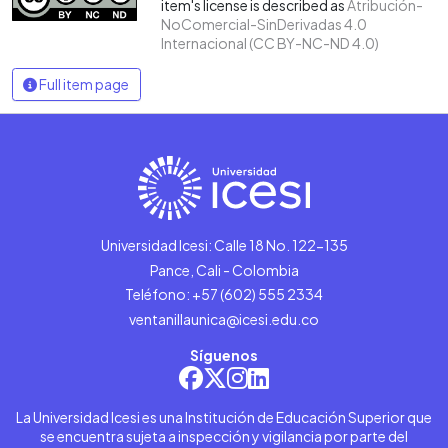
item's license is described as
Atribución-
NoComercial-SinDerivadas 4.0
Internacional (CC BY-NC-ND 4.0)
Full item page
Universidad Icesi: Calle 18 No. 122-135
Pance, Cali - Colombia
Teléfono: +57 (602) 555 2334
ventanillaunica@icesi.edu.co
Síguenos
La Universidad Icesi es una Institución de Educación Superior que
se encuentra sujeta a inspección y vigilancia por parte del