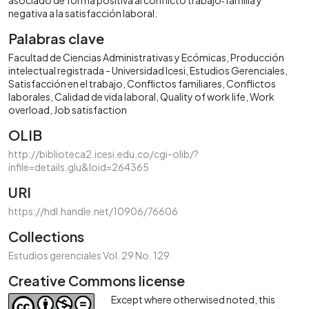
negativa a la satisfacción laboral.
Palabras clave
Facultad de Ciencias Administrativas y Ecómicas
Producción
intelectual registrada - Universidad Icesi
Estudios Gerenciales
Satisfacción en el trabajo
Conflictos familiares
Conflictos
laborales
Calidad de vida laboral
Quality of work life
Work
overload
Job satisfaction
OLIB
http://biblioteca2.icesi.edu.co/cgi-olib/?
infile=details.glu&loid=264365
URI
https://hdl.handle.net/10906/76606
Collections
Estudios gerenciales Vol. 29 No. 129
Creative Commons license
Except where otherwised noted, this