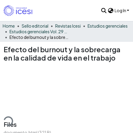
Log In
Home
Sello editorial
Revistas Icesi
Estudios gerenciales
Estudios gerenciales Vol. 29 No. 129
Efecto del burnout y la sobrecarga en la calidad de vida en el trabajo
Efecto del burnout y la sobrecarga
en la calidad de vida en el trabajo
ading...
Files
documento.html
(321 B)