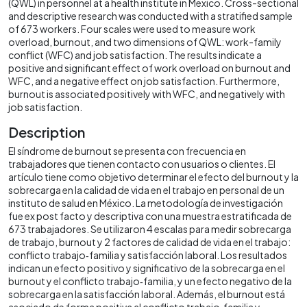
(QWL) in personnel at a health institute in Mexico. Cross-sectional
and descriptive research was conducted with a stratified sample
of 673 workers. Four scales were used to measure work
overload, burnout, and two dimensions of QWL: work-family
conflict (WFC) and job satisfaction. The results indicate a
positive and significant effect of work overload on burnout and
WFC, and a negative effect on job satisfaction. Furthermore,
burnout is associated positively with WFC, and negatively with
job satisfaction.
Description
El síndrome de burnout se presenta con frecuencia en
trabajadores que tienen contacto con usuarios o clientes. El
artículo tiene como objetivo determinar el efecto del burnout y la
sobrecarga en la calidad de vida en el trabajo en personal de un
instituto de salud en México. La metodología de investigación
fue ex post facto y descriptiva con una muestra estratificada de
673 trabajadores. Se utilizaron 4 escalas para medir sobrecarga
de trabajo, burnout y 2 factores de calidad de vida en el trabajo:
conflicto trabajo‐familia y satisfacción laboral. Los resultados
indican un efecto positivo y significativo de la sobrecarga en el
burnout y el conflicto trabajo‐familia, y un efecto negativo de la
sobrecarga en la satisfacción laboral. Además, el burnout está
asociado de forma positiva al conflicto trabajo‐familia y