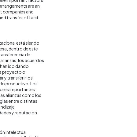
 arrangements are an
nt companies and
nd transfer of tacit
zacional está siendo
resa, dentro de este
ransferencia de
alianzas, los acuerdos
 han ido dando
a proyecto o
r y transferir los
jido productivo. Los
ctores importantes
as alianzas como los
ias entre distintas
endizaje
dades y reputación.
n intelectual