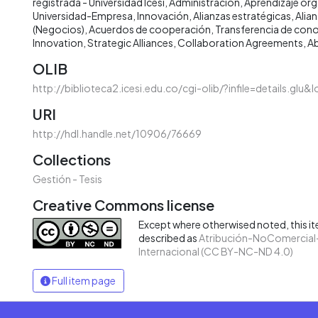
registrada - Universidad Icesi
Administración
Aprendizaje org
Universidad-Empresa
Innovación
Alianzas estratégicas
Alia
(Negocios)
Acuerdos de cooperación
Transferencia de con
Innovation
Strategic Alliances
Collaboration Agreements
Ab
OLIB
http://biblioteca2.icesi.edu.co/cgi-olib/?infile=details.glu
URI
http://hdl.handle.net/10906/76669
Collections
Gestión - Tesis
Creative Commons license
Except where otherwised noted, this ite
described as
Atribución-NoComercial-
Internacional (CC BY-NC-ND 4.0)
Full item page