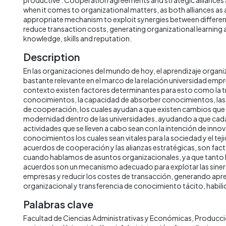
when it comes to organizational matters, as both alliances as
appropriate mechanism to exploit synergies between differe
reduce transaction costs, generating organizational learning a
knowledge, skills and reputation.
Description
En las organizaciones del mundo de hoy, el aprendizaje organi
bastante relevante en el marco de la relación universidad emp
contexto existen factores determinantes para esto como la t
conocimientos, la capacidad de absorber conocimientos, las 
de cooperación, los cuales ayudan a que existen cambios que
modernidad dentro de las universidades, ayudando a que cad
actividades que se lleven a cabo sean con la intención de innova
conocimientos los cuales sean vitales para la sociedad y el te
acuerdos de cooperación y las alianzas estratégicas, son fa
cuando hablamos de asuntos organizacionales, ya que tanto l
acuerdos son un mecanismo adecuado para explotar las sinerg
empresas y reducir los costes de transacción, generando apr
organizacional y transferencia de conocimiento tácito, habili
Palabras clave
Facultad de Ciencias Administrativas y Económicas
Producció