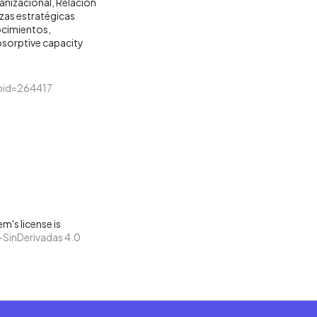
anizacional
Relación
nzas estratégicas
ocimientos
sorptive capacity
&loid=264417
m's license is
SinDerivadas 4.0