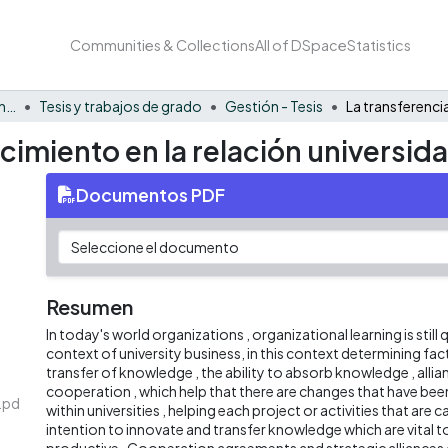
Communities & Collections
All of DSpace
Statistics
Facultad de Negocios y Economía
Tesis y trabajos de grado
Gestión - Tesis
ocimiento en la relación univers
Documentos PDF
Resumen
In today's world organizations , organizational learning is still q
context of university business, in this context determining fact
transfer of knowledge , the ability to absorb knowledge , alli
cooperation , which help that there are changes that have be
.pd
within universities , helping each project or activities that are c
intention to innovate and transfer knowledge which are vital t
productive . Cooperation agreements and strategic alliances