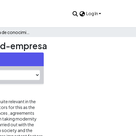
Log In
La transferencia de conocimiento en la relación universidad-empresa
idad-empresa
uite relevant in the
ors for this as the
ances , agreements
en taking modernity
arried out with the
o society and the
 are important factors