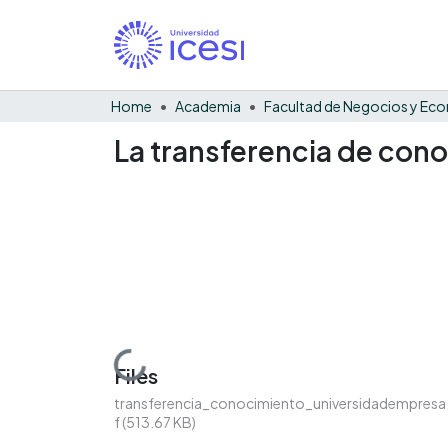
Home
Academia
La transferencia de con
Loading...
Files
transferencia_conocimiento_universidadempresa
f
(513.67 KB)