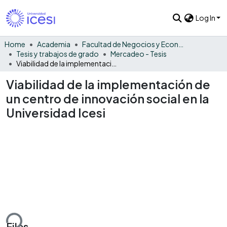
Log In
Home
Academia
Facultad de Negocios y Economía
Tesis y trabajos de grado
Mercadeo - Tesis
Viabilidad de la implementación de un centro de innovación social en la Universidad Icesi
Viabilidad de la implementación de
un centro de innovación social en la
Universidad Icesi
ding...
Files