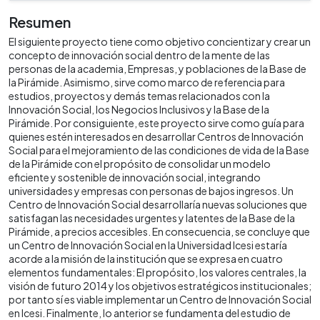
Resumen
El siguiente proyecto tiene como objetivo concientizar y crear un
concepto de innovación social dentro de la mente de las
personas de la academia, Empresas, y poblaciones de la Base de
la Pirámide. Asimismo, sirve como marco de referencia para
estudios, proyectos y demás temas relacionados con la
Innovación Social, los Negocios Inclusivos y la Base de la
Pirámide. Por consiguiente, este proyecto sirve como guía para
quienes estén interesados en desarrollar Centros de Innovación
Social para el mejoramiento de las condiciones de vida de la Base
de la Pirámide con el propósito de consolidar un modelo
eficiente y sostenible de innovación social, integrando
universidades y empresas con personas de bajos ingresos. Un
Centro de Innovación Social desarrollaría nuevas soluciones que
satisfagan las necesidades urgentes y latentes de la Base de la
Pirámide, a precios accesibles. En consecuencia, se concluye que
un Centro de Innovación Social en la Universidad Icesi estaría
acorde a la misión de la institución que se expresa en cuatro
elementos fundamentales: El propósito, los valores centrales, la
visión de futuro 2014 y los objetivos estratégicos institucionales;
por tanto sí es viable implementar un Centro de Innovación Social
en Icesi. Finalmente, lo anterior se fundamenta del estudio de