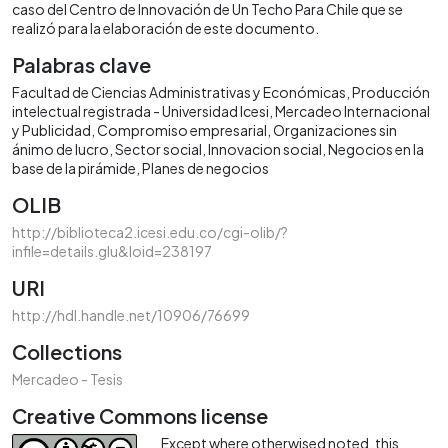
caso del Centro de Innovación de Un Techo Para Chile que se
realizó para la elaboración de este documento.
Palabras clave
Facultad de Ciencias Administrativas y Económicas
Producción
intelectual registrada - Universidad Icesi
Mercadeo Internacional
y Publicidad
Compromiso empresarial
Organizaciones sin
ánimo de lucro
Sector social
Innovacion social
Negocios en la
base de la pirámide
Planes de negocios
OLIB
http://biblioteca2.icesi.edu.co/cgi-olib/?
infile=details.glu&loid=238197
URI
http://hdl.handle.net/10906/76699
Collections
Mercadeo - Tesis
Creative Commons license
Except where otherwised noted, this