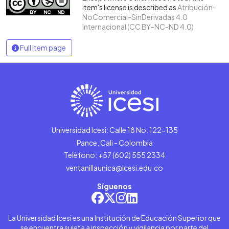
item's license is described as
Atribución-
NoComercial-SinDerivadas 4.0
Internacional (CC BY-NC-ND 4.0)
Full item page
Universidad Icesi: Calle 18 No. 122-135
Pance, Cali - Colombia
Teléfono: +57 (602) 555 2334
ventanillaunica@icesi.edu.co
Síguenos
La Universidad Icesi es una Institución de Educación Superior que
se encuentra sujeta a inspección y vigilancia por parte del