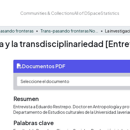
Communities & Collections
All of DSpace
Statistics
asando fronteras
Trans-pasando fronteras No. 4
a y la transdisciplinariedad [Entr
Documentos PDF
Resumen
Entrevista a Eduardo Restrepo. Doctor en Antropología y pro
Departamento de Estudios culturales de la Universidad Javeri
Palabras clave