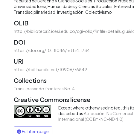
Facultad de Derecho y Ciencias Sociales
Producción intelectu
Universidad Icesi
Humanidades y Ciencias Sociales
Entrevista
Transdisciplinariedad
Investigación
Colectivismo
OLIB
http://biblioteca2.icesi.edu.co/cgi-olib/?infile=details.glu
DOI
https://doi.org/10.18046/retf.i4.1784
URI
https://hdl.handle.net/10906/76849
Collections
Trans-pasando fronteras No. 4
Creative Commons license
Except where otherwised noted, this ite
described as
Atribución-NoComercial-
Internacional (CC BY-NC-ND 4.0)
Full item page