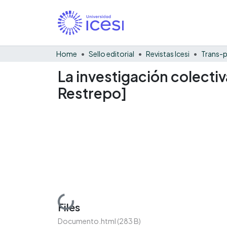
Home
Sello editorial
Revistas Icesi
Trans-p
La investigación colectiv
Restrepo]
Loading...
Files
Documento.html
(283 B)