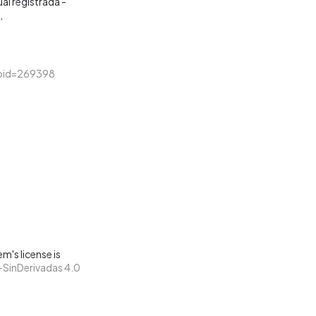
al registrada -
&loid=269398
m's license is
SinDerivadas 4.0