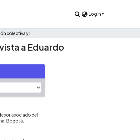
Log In
La investigación colectiva y la transdisciplinariedad [Entrevista a Eduardo Restrepo]
evista a Eduardo
fesor asociado del
ana, Bogotá.