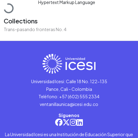
Loading...
Hypertext Markup Language
Collections
Trans-pasando fronteras No. 4
Universidad Icesi: Calle 18 No. 122-135
Pance, Cali - Colombia
Teléfono: +57 (602) 555 2334
ventanillaunica@icesi.edu.co
Síguenos
La Universidad Icesi es una Institución de Educación Superior que