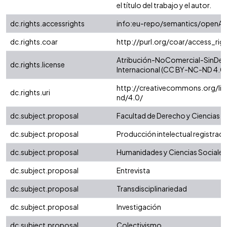
el título del trabajo y el autor.
dc.rights.accessrights
info:eu-repo/semantics/openAc
dc.rights.coar
http://purl.org/coar/access_rig
Atribución-NoComercial-SinDeri
dc.rights.license
Internacional (CC BY-NC-ND 4.0)
http://creativecommons.org/li
dc.rights.uri
nd/4.0/
dc.subject.proposal
Facultad de Derecho y Ciencias S
dc.subject.proposal
Producción intelectual registrada 
dc.subject.proposal
Humanidades y Ciencias Sociales
dc.subject.proposal
Entrevista
dc.subject.proposal
Transdisciplinariedad
dc.subject.proposal
Investigación
dc.subject.proposal
Colectivismo