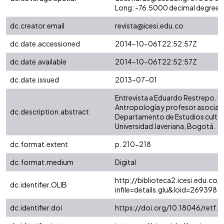
Long: -76.5000 decimal degrees
dc.creator.email
revista@icesi.edu.co
dc.date.accessioned
2014-10-06T22:52:57Z
dc.date.available
2014-10-06T22:52:57Z
dc.date.issued
2013-07-01
Entrevista a Eduardo Restrepo. D
Antropología y profesor asociad
dc.description.abstract
Departamento de Estudios cultura
Universidad Javeriana, Bogotá.
dc.format.extent
p. 210-218
dc.format.medium
Digital
http://biblioteca2.icesi.edu.co/c
dc.identifier.OLIB
infile=details.glu&loid=269398
dc.identifier.doi
https://doi.org/10.18046/retf.i