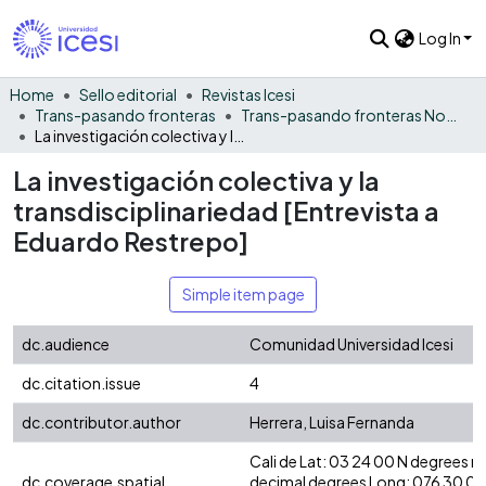
Log In
Home
Sello editorial
Revistas Icesi
Trans-pasando fronteras
Trans-pasando fronteras No. 4
La investigación colectiva y la transdisciplinariedad [Entrevista a Eduardo Restrepo]
La investigación colectiva y la
transdisciplinariedad [Entrevista a
Eduardo Restrepo]
Simple item page
dc.audience
Comunidad Universidad Icesi
dc.citation.issue
4
dc.contributor.author
Herrera, Luisa Fernanda
Cali de Lat: 03 24 00 N degrees 
dc.coverage.spatial
decimal degrees Long: 076 30 0