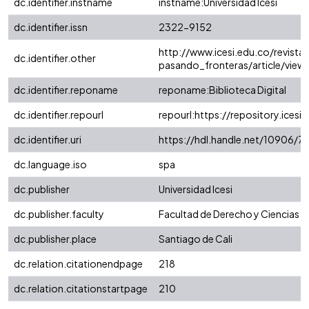
dc.identifier.instname
instname:Universidad Icesi
dc.identifier.issn
2322-9152
http://www.icesi.edu.co/revista
dc.identifier.other
pasando_fronteras/article/view
dc.identifier.reponame
reponame:Biblioteca Digital
dc.identifier.repourl
repourl:https://repository.icesi.
dc.identifier.uri
https://hdl.handle.net/10906/7
dc.language.iso
spa
dc.publisher
Universidad Icesi
dc.publisher.faculty
Facultad de Derecho y Ciencias S
dc.publisher.place
Santiago de Cali
dc.relation.citationendpage
218
dc.relation.citationstartpage
210