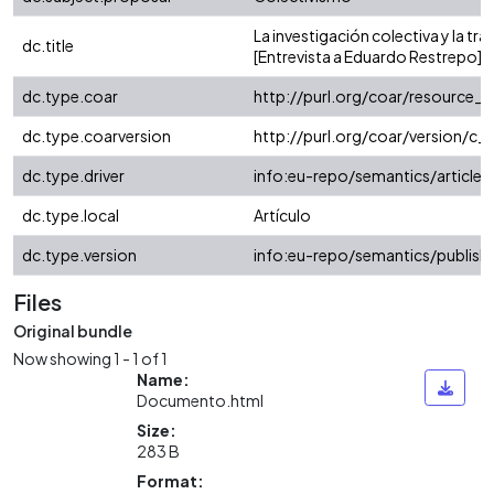
La investigación colectiva y la tra
dc.title
[Entrevista a Eduardo Restrepo]
dc.type.coar
http://purl.org/coar/resource_
dc.type.coarversion
http://purl.org/coar/version/
dc.type.driver
info:eu-repo/semantics/article
dc.type.local
Artículo
dc.type.version
info:eu-repo/semantics/publish
Files
Original bundle
Now showing
1 - 1 of 1
Name:
Documento.html
Size:
283 B
Format: