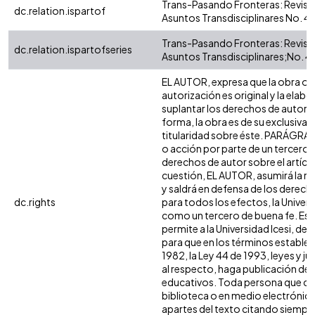
Trans-Pasando Fronteras: Revista
dc.relation.ispartof
Asuntos Transdisciplinares No. 4
Trans-Pasando Fronteras: Revista
dc.relation.ispartofseries
Asuntos Transdisciplinares;No. 4
EL AUTOR, expresa que la obra ob
autorización es original y la elabo
suplantar los derechos de autor de
forma, la obra es de su exclusiva a
titularidad sobre éste. PARÁGRAF
o acción por parte de un tercero r
derechos de autor sobre el artículo
cuestión, EL AUTOR, asumirá la re
y saldrá en defensa de los derech
dc.rights
para todos los efectos, la Univers
como un tercero de buena fe. Est
permite a la Universidad Icesi, de 
para que en los términos establec
1982, la Ley 44 de 1993, leyes y j
al respecto, haga publicación de 
educativos. Toda persona que con
biblioteca o en medio electrónic
apartes del texto citando siempre 