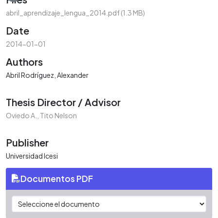
Loading...
abril_aprendizaje_lengua_2014.pdf
(1.3 MB)
Date
2014-01-01
Authors
Abril Rodríguez, Alexander
Thesis Director / Advisor
Oviedo A., Tito Nelson
Publisher
Universidad Icesi
Documentos PDF