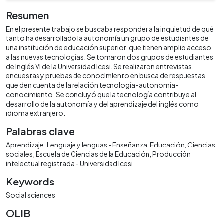
Resumen
En el presente trabajo se buscaba responder a la inquietud de qué
tanto ha desarrollado la autonomía un grupo de estudiantes de
una institución de educación superior, que tienen amplio acceso
a las nuevas tecnologías. Se tomaron dos grupos de estudiantes
de Inglés VI de la Universidad Icesi. Se realizaron entrevistas,
encuestas y pruebas de conocimiento en busca de respuestas
que den cuenta de la relación tecnología-autonomía-
conocimiento. Se concluyó que la tecnología contribuye al
desarrollo de la autonomía y del aprendizaje del inglés como
idioma extranjero.
Palabras clave
Aprendizaje
Lenguaje y lenguas - Enseñanza
Educación
Ciencias
sociales
Escuela de Ciencias de la Educación
Producción
intelectual registrada - Universidad Icesi
Keywords
Social sciences
OLIB