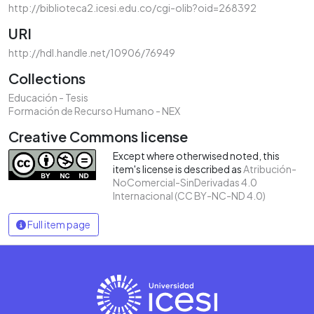
http://biblioteca2.icesi.edu.co/cgi-olib?oid=268392
URI
http://hdl.handle.net/10906/76949
Collections
Educación - Tesis
Formación de Recurso Humano - NEX
Creative Commons license
Except where otherwised noted, this
item's license is described as
Atribución-
NoComercial-SinDerivadas 4.0
Internacional (CC BY-NC-ND 4.0)
Full item page