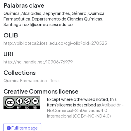
Palabras clave
Química
Alcaloides
Zephyranthes
Género
Química
Farmacéutica
Departamento de Ciencias Químicas
Santiago.ruiz1@correo.icesi.edu.co
OLIB
http://biblioteca2.icesi.edu.co/cgi-olib?oid=270525
URI
http://hdl.handle.net/10906/76979
Collections
Química Farmacéutica - Tesis
Creative Commons license
Except where otherwised noted, this
item's license is described as
Atribución-
NoComercial-SinDerivadas 4.0
Internacional (CC BY-NC-ND 4.0)
Full item page