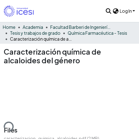
Log In
Home
Academia
Facultad Barberi de Ingeniería, Diseño y Ciencias Aplicadas
Tesis y trabajos de grado
Química Farmacéutica - Tesis
Caracterización química de alcaloides del género
Caracterización química de
alcaloides del género
ding...
Files
caracterizacion_quimica_alcaloides.pdf
(2 MB)