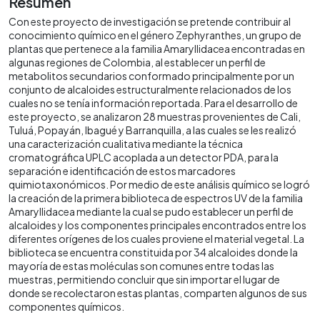
Resumen
Con este proyecto de investigación se pretende contribuir al
conocimiento químico en el género Zephyranthes, un grupo de
plantas que pertenece a la familia Amaryllidacea encontradas en
algunas regiones de Colombia, al establecer un perfil de
metabolitos secundarios conformado principalmente por un
conjunto de alcaloides estructuralmente relacionados de los
cuales no se tenía información reportada. Para el desarrollo de
este proyecto, se analizaron 28 muestras provenientes de Cali,
Tuluá, Popayán, Ibagué y Barranquilla, a las cuales se les realizó
una caracterización cualitativa mediante la técnica
cromatográfica UPLC acoplada a un detector PDA, para la
separación e identificación de estos marcadores
quimiotaxonómicos. Por medio de este análisis químico se logró
la creación de la primera biblioteca de espectros UV de la familia
Amaryllidacea mediante la cual se pudo establecer un perfil de
alcaloides y los componentes principales encontrados entre los
diferentes orígenes de los cuales proviene el material vegetal. La
biblioteca se encuentra constituida por 34 alcaloides donde la
mayoría de estas moléculas son comunes entre todas las
muestras, permitiendo concluir que sin importar el lugar de
donde se recolectaron estas plantas, comparten algunos de sus
componentes químicos.