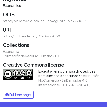
Economics
OLIB
http://biblioteca2.icesi.edu.co/cgi-olib?oid=271019
URI
http://hdl.handle.net/10906/77080
Collections
Economía
Formación de Recurso Humano - IFC
Creative Commons license
Except where otherwised noted, this
item's license is described as
Atribución-
NoComercial-SinDerivadas 4.0
Internacional (CC BY-NC-ND 4.0)
Full item page