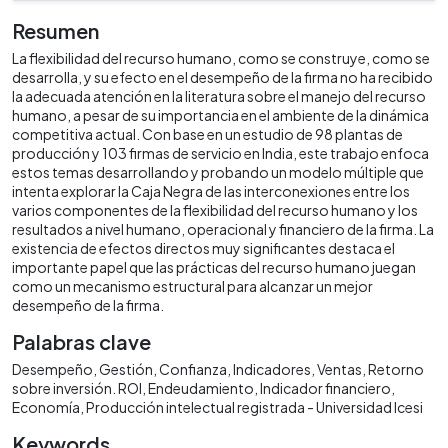
Resumen
La flexibilidad del recurso humano, como se construye, como se
desarrolla, y su efecto en el desempeño de la firma no ha recibido
la adecuada atención en la literatura sobre el manejo del recurso
humano, a pesar de su importancia en el ambiente de la dinámica
competitiva actual. Con base en un estudio de 98 plantas de
producción y 103 firmas de servicio en India, este trabajo enfoca
estos temas desarrollando y probando un modelo múltiple que
intenta explorar la Caja Negra de las interconexiones entre los
varios componentes de la flexibilidad del recurso humano y los
resultados a nivel humano, operacional y financiero de la firma. La
existencia de efectos directos muy significantes destaca el
importante papel que las prácticas del recurso humano juegan
como un mecanismo estructural para alcanzar un mejor
desempeño de la firma.
Palabras clave
Desempeño
Gestión
Confianza
Indicadores
Ventas
Retorno
sobre inversión. ROI
Endeudamiento
Indicador financiero
Economía
Producción intelectual registrada - Universidad Icesi
Keywords