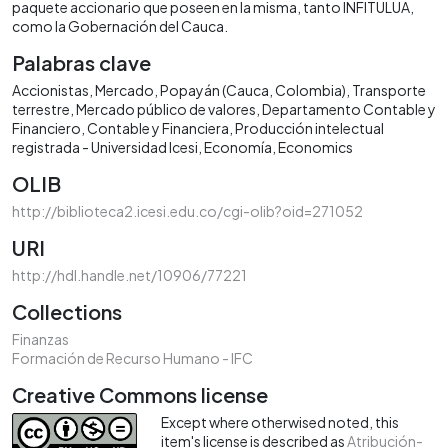
paquete accionario que poseen en la misma, tanto INFITULUA,
como la Gobernación del Cauca.
Palabras clave
Accionistas
Mercado
Popayán (Cauca, Colombia)
Transporte
terrestre
Mercado público de valores
Departamento Contable y
Financiero
Contable y Financiera
Producción intelectual
registrada - Universidad Icesi
Economía
Economics
OLIB
http://biblioteca2.icesi.edu.co/cgi-olib?oid=271052
URI
http://hdl.handle.net/10906/77221
Collections
Finanzas
Formación de Recurso Humano - IFC
Creative Commons license
Except where otherwised noted, this
item's license is described as
Atribución-