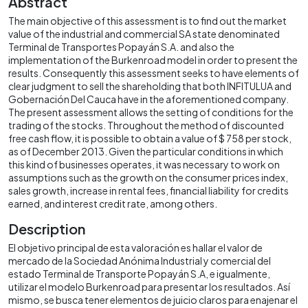
Abstract
The main objective of this assessment is to find out the market
value of the industrial and commercial SA state denominated
Terminal de Transportes Popayán S.A. and also the
implementation of the Burkenroad model in order to present the
results. Consequently this assessment seeks to have elements of
clear judgment to sell the shareholding that both INFITULUA and
Gobernación Del Cauca have in the aforementioned company.
The present assessment allows the setting of conditions for the
trading of the stocks. Throughout the method of discounted
free cash flow, it is possible to obtain a value of $ 758 per stock,
as of December 2013. Given the particular conditions in which
this kind of businesses operates, it was necessary to work on
assumptions such as the growth on the consumer prices index,
sales growth, increase in rental fees, financial liability for credits
earned, and interest credit rate, among others.
Description
El objetivo principal de esta valoración es hallar el valor de
mercado de la Sociedad Anónima Industrial y comercial del
estado Terminal de Transporte Popayán S.A, e igualmente,
utilizar el modelo Burkenroad para presentar los resultados. Así
mismo, se busca tener elementos de juicio claros para enajenar el