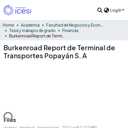
Log In
Home
Academia
Facultad de Negocios y Economía
Tesis y trabajos de grado
Finanzas
Burkenroad Report de Terminal de Transportes Popayán S. A
Burkenroad Report de Terminal de
Transportes Popayán S. A
ding...
Files
gomez_terminal_transportes_2014.pdf
(1.02 MB)