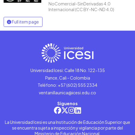
NoComercial-SinDerivadas 4.0
Internacional (CC BY-NC-ND 4.0)
Full item page
Universidad Icesi: Calle 18 No. 122-135
Pance, Cali - Colombia
Teléfono: +57 (602) 555 2334
ventanillaunica@icesi.edu.co
Síguenos
La Universidad Icesi es una Institución de Educación Superior que
se encuentra sujeta a inspección y vigilancia por parte del
Ministerio de Educación Nacional.