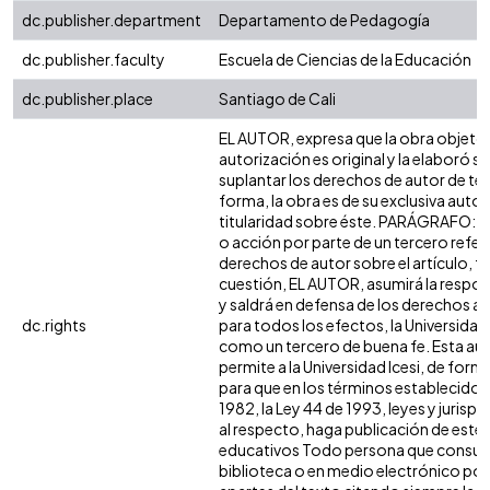
dc.publisher.department
Departamento de Pedagogía
dc.publisher.faculty
Escuela de Ciencias de la Educación
dc.publisher.place
Santiago de Cali
EL AUTOR, expresa que la obra objeto 
autorización es original y la elaboró si
suplantar los derechos de autor de terc
forma, la obra es de su exclusiva autorí
titularidad sobre éste. PARÁGRAFO: e
o acción por parte de un tercero refer
derechos de autor sobre el artículo, fo
cuestión, EL AUTOR, asumirá la respon
y saldrá en defensa de los derechos a
dc.rights
para todos los efectos, la Universidad 
como un tercero de buena fe. Esta aut
permite a la Universidad Icesi, de forma
para que en los términos establecidos 
1982, la Ley 44 de 1993, leyes y jurisp
al respecto, haga publicación de este 
educativos Todo persona que consulte
biblioteca o en medio electrónico po