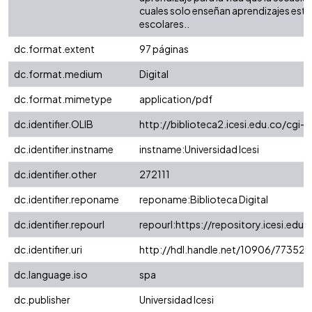
cuales solo enseñan aprendizajes est
escolares..
dc.format.extent
97 páginas
dc.format.medium
Digital
dc.format.mimetype
application/pdf
dc.identifier.OLIB
http://biblioteca2.icesi.edu.co/cgi-
dc.identifier.instname
instname:Universidad Icesi
dc.identifier.other
272111
dc.identifier.reponame
reponame:Biblioteca Digital
dc.identifier.repourl
repourl:https://repository.icesi.edu.
dc.identifier.uri
http://hdl.handle.net/10906/77352
dc.language.iso
spa
dc.publisher
Universidad Icesi