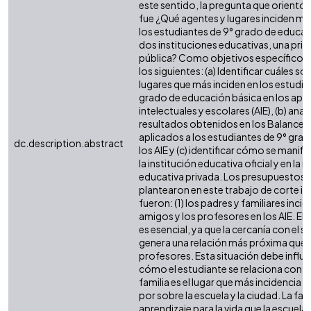
este sentido, la pregunta que orientó 
fue ¿Qué agentes y lugares inciden más
los estudiantes de 9° grado de educac
dos instituciones educativas, una priv
pública? Como objetivos específicos 
los siguientes: (a) Identificar cuáles so
lugares que más inciden en los estudia
grado de educación básica en los apr
intelectuales y escolares (AIE), (b) anali
resultados obtenidos en los Balances
aplicados a los estudiantes de 9° grado
dc.description.abstract
los AIE y (c) identificar cómo se manifi
la institución educativa oficial y en la i
educativa privada. Los presupuestos 
plantearon en este trabajo de corte in
fueron: (1) los padres y familiares inci
amigos y los profesores en los AIE. El 
es esencial, ya que la cercanía con el 
genera una relación más próxima que 
profesores. Esta situación debe influir
cómo el estudiante se relaciona con el 
familia es el lugar que más incidencia ti
por sobre la escuela y la ciudad. La fa
aprendizaje para la vida que la escuela y