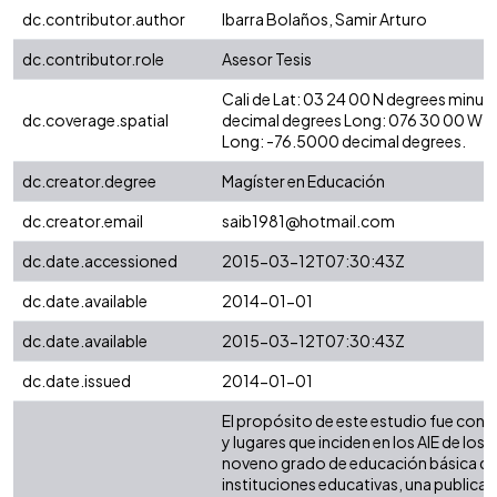
dc.contributor.author
Ibarra Bolaños, Samir Arturo
dc.contributor.role
Asesor Tesis
Cali de Lat: 03 24 00 N degrees minut
dc.coverage.spatial
decimal degrees Long: 076 30 00 W d
Long: -76.5000 decimal degrees.
dc.creator.degree
Magíster en Educación
dc.creator.email
saib1981@hotmail.com
dc.date.accessioned
2015-03-12T07:30:43Z
dc.date.available
2014-01-01
dc.date.available
2015-03-12T07:30:43Z
dc.date.issued
2014-01-01
El propósito de este estudio fue cono
y lugares que inciden en los AIE de los
noveno grado de educación básica d
instituciones educativas, una publica y