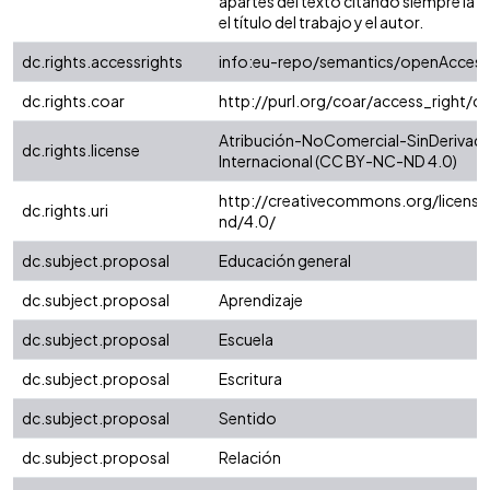
apartes del texto citando siempre la fu
el título del trabajo y el autor.
dc.rights.accessrights
info:eu-repo/semantics/openAccess
dc.rights.coar
http://purl.org/coar/access_right/c
Atribución-NoComercial-SinDerivada
dc.rights.license
Internacional (CC BY-NC-ND 4.0)
http://creativecommons.org/license
dc.rights.uri
nd/4.0/
dc.subject.proposal
Educación general
dc.subject.proposal
Aprendizaje
dc.subject.proposal
Escuela
dc.subject.proposal
Escritura
dc.subject.proposal
Sentido
dc.subject.proposal
Relación