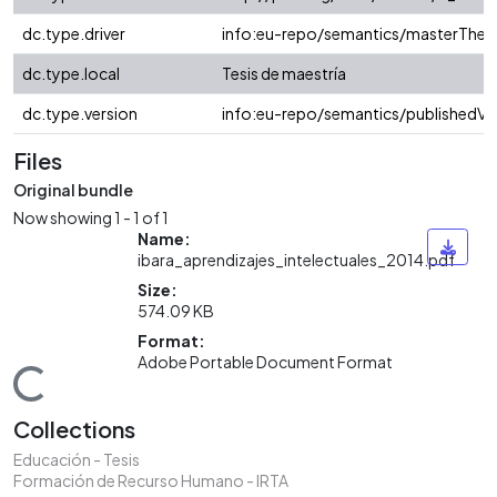
dc.type.driver
info:eu-repo/semantics/masterThesi
dc.type.local
Tesis de maestría
dc.type.version
info:eu-repo/semantics/publishedVe
Files
Original bundle
Now showing
1 - 1 of 1
Name:
ibara_aprendizajes_intelectuales_2014.pdf
Size:
574.09 KB
Format:
Adobe Portable Document Format
ading...
Collections
Educación - Tesis
Formación de Recurso Humano - IRTA