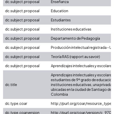
dc.subject.proposal
Enseñanza
dc.subject.proposal
Education
dc.subject.proposal
Estudiantes
dc.subject.proposal
Instituciones educativas
dc.subject.proposal
Departamento de Pedagogía
dc.subject.proposal
Producción intelectual registrada - Uni
dc.subject.proposal
Teoría RAS (rapport au savoir)
dc.subject.proposal
Aprendizajes intelectuales y escolares 
Aprendizajes intelectuales y escolares 
estudiantes de 9º grado de educación
dc.title
instituciones educativas, una privada y
ubicadas en la ciudad de Santiago de 
Colombia
dc.type.coar
http://purl.org/coar/resource_type
dc.type.coarversion
http://purl.org/coar/version/c_97