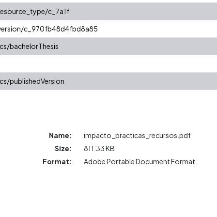
/resource_type/c_7a1f
r/version/c_970fb48d4fbd8a85
cs/bachelorThesis
cs/publishedVersion
Name:
impacto_practicas_recursos.pdf
Size:
811.33 KB
Format:
Adobe Portable Document Format