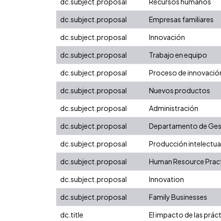
dc.subject.proposal
Recursos humanos
dc.subject.proposal
Empresas familiares
dc.subject.proposal
Innovación
dc.subject.proposal
Trabajo en equipo
dc.subject.proposal
Proceso de innovació
dc.subject.proposal
Nuevos productos
dc.subject.proposal
Administración
dc.subject.proposal
Departamento de Gest
dc.subject.proposal
Producción intelectual
dc.subject.proposal
Human Resource Prac
dc.subject.proposal
Innovation
dc.subject.proposal
Family Businesses
dc.title
El impacto de las prác