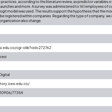
ractices, according to the literature review, as predictor variables o
launches and more. A survey was administered to 161 employees of co
logit model was used. The results support the hypothesis that the mo
l be registered within companies. Regarding the type of company, we 
 organization also change.
esi.edu.co/cgi-olib?oid=272762
cesi
igital
tory.icesi.edu.co/
t/10906/77354