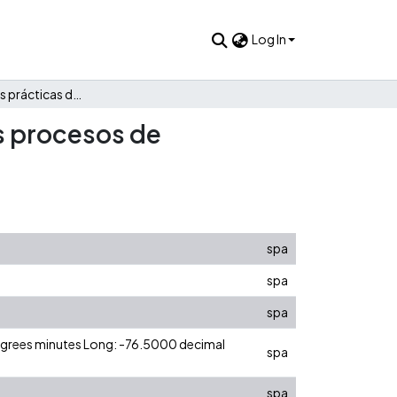
Log In
El impacto de las prácticas de los recursos humanos en los procesos de innovación en las empresas familiares
os procesos de
spa
spa
spa
degrees minutes Long: -76.5000 decimal
spa
spa