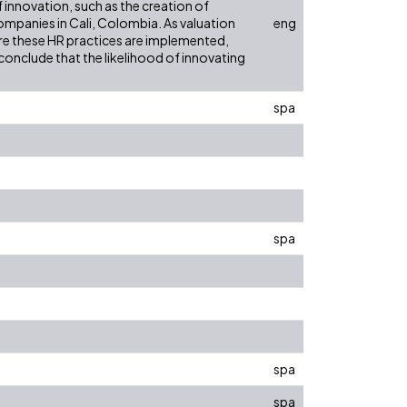
f innovation, such as the creation of
mpanies in Cali, Colombia. As valuation
eng
re these HR practices are implemented,
conclude that the likelihood of innovating
spa
spa
spa
spa