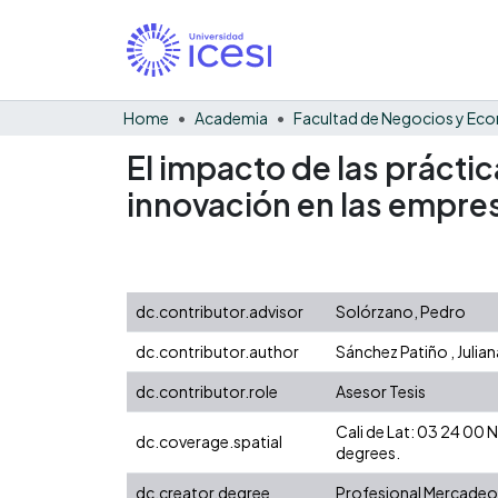
Home
Academia
El impacto de las prácti
innovación en las empres
dc.contributor.advisor
Solórzano, Pedro
dc.contributor.author
Sánchez Patiño , Julian
dc.contributor.role
Asesor Tesis
Cali de Lat: 03 24 00
dc.coverage.spatial
degrees.
dc.creator.degree
Profesional Mercadeo 