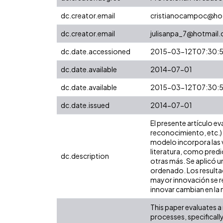
dc.creator.email
cristianocampoc@ho
dc.creator.email
julisanpa_7@hotmail
dc.date.accessioned
2015-03-12T07:30:
dc.date.available
2014-07-01
dc.date.available
2015-03-12T07:30:
dc.date.issued
2014-07-01
El presente artículo e
reconocimiento, etc.) 
modelo incorpora las v
literatura, como predi
dc.description
otras más. Se aplicó u
ordenado. Los resulta
mayor innovación se re
innovar cambian en la 
This paper evaluates a
processes, specificall