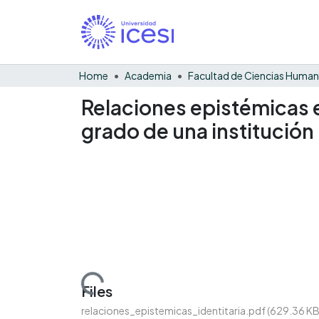
Home
Academia
Facultad de Ciencias Huma
Relaciones epistémicas e
grado de una institución
Loading...
Files
relaciones_epistemicas_identitaria.pdf
(629.36 KB