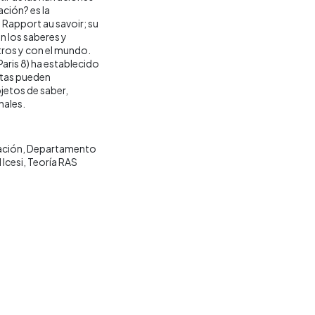
ación? es la
 Rapport au savoir; su
n los saberes y
tros y con el mundo.
aris 8) ha establecido
stas pueden
jetos de saber,
nales.
ación
Departamento
 Icesi
Teoría RAS