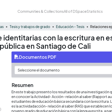
Communities & Collections
All of DSpace
Statistics
nas
Tesis y trabajos de grado
Educación - Tesis
 identitarias con la escritura en
 pública en Santiago de Cali
Documentos PDF
Resumen
En este trabajo presento los resultados de una investigación q
en conocer la Actividad- Acción- relación al saber (Rapport au
estudiantes de educación básica secundaria con la escritura. 
es la actividadacción- relación al saber (RAS) que establecen lo
)
noveno grado de educación básica con la lengua escrita, a part