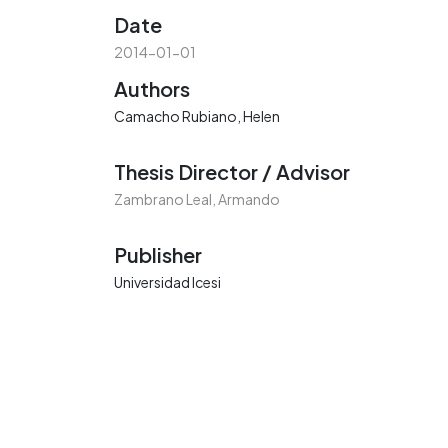
Date
2014-01-01
Authors
Camacho Rubiano, Helen
Thesis Director / Advisor
Zambrano Leal, Armando
Publisher
Universidad Icesi