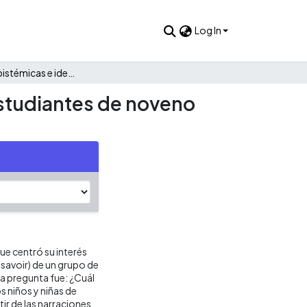
Log In
Relaciones epistémicas e identitarias con la escritura en estudiantes de noveno grado de una institución pública en Santiago de Cali
 estudiantes de noveno
ue centró su interés
 savoir) de un grupo de
La pregunta fue: ¿Cuál
s niños y niñas de
ir de las narraciones