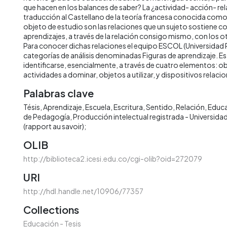
que hacen en los balances de saber? La ¿actividad- acción- rel
traducción al Castellano de la teoría francesa conocida como
objeto de estudio son las relaciones que un sujeto sostiene co
aprendizajes, a través de la relación consigo mismo, con los o
Para conocer dichas relaciones el equipo ESCOL (Universidad P
categorías de análisis denominadas Figuras de aprendizaje. E
identificarse, esencialmente, a través de cuatro elementos: ob
actividades a dominar, objetos a utilizar, y dispositivos relacio
Palabras clave
Tésis
Aprendizaje
Escuela
Escritura
Sentido
Relación
Educ
de Pedagogía
Producción intelectual registrada - Universidad
(rapport au savoir);
OLIB
http://biblioteca2.icesi.edu.co/cgi-olib?oid=272079
URI
http://hdl.handle.net/10906/77357
Collections
Educación - Tesis