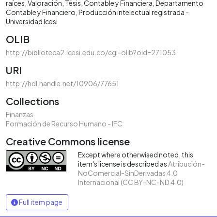
raíces
Valoración
Tésis
Contable y Financiera
Departamento
Contable y Financiero
Producción intelectual registrada -
Universidad Icesi
OLIB
http://biblioteca2.icesi.edu.co/cgi-olib?oid=271053
URI
http://hdl.handle.net/10906/77651
Collections
Finanzas
Formación de Recurso Humano - IFC
Creative Commons license
Except where otherwised noted, this
item's license is described as
Atribución-
NoComercial-SinDerivadas 4.0
Internacional (CC BY-NC-ND 4.0)
Full item page