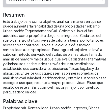
Resumen
Este trabajo tiene como objetivo analizar la manera en que se
puede aumentar la rentabilidad de una propiedad en el barrio
Urbanización Tequendama en Cali, Colombia, la cual fue
adquirida con el propósito de generar ingresos. Cada uso del
suelo genera distintos niveles de valor a la tierra, por lo tanto es
necesario encontrar el uso del suelo que le dé la mayor
rentabilidad a esta propiedad. Para lograr el objetivo se llevó a
cabo un método derivado del avalúo de bienes raíces llamado
análisis de mayor y mejor uso, el cual evalúa distintas alternativas
y elimina usos inadecuados a través de un procedimiento
establecido que considera restricciones físicas, legales y de
ubicación. Entre los usos que pasen las primeras pruebas del
análisis se evalúa la viabilidad financiera y entre los usos viables se
escoge el uso que presente la mayor productividad. El uso que
resultó de este análisis como el mayor y mejor uso fue el uso
parqueadero en lote.
Palabras clave
Propiedad raiz
Rentabilidad
Urbanización
Ingresos
Bienes