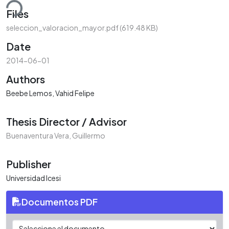
ding...
Files
seleccion_valoracion_mayor.pdf
(619.48 KB)
Date
2014-06-01
Authors
Beebe Lemos, Vahid Felipe
Thesis Director / Advisor
Buenaventura Vera, Guillermo
Publisher
Universidad Icesi
Documentos PDF