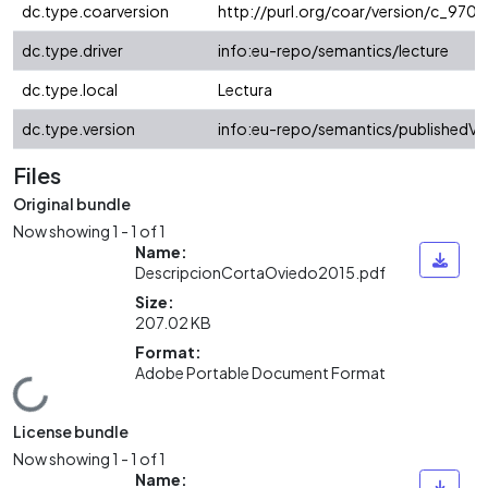
dc.type.coarversion
http://purl.org/coar/version/c_97
dc.type.driver
info:eu-repo/semantics/lecture
dc.type.local
Lectura
dc.type.version
info:eu-repo/semantics/publishedVe
Files
Original bundle
Now showing
1 - 1 of 1
Name:
DescripcionCortaOviedo2015.pdf
Size:
207.02 KB
Format:
Adobe Portable Document Format
Loading...
License bundle
Now showing
1 - 1 of 1
Name: