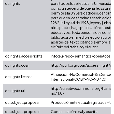
dc.rights
para todos los efectos, la Universidad 
como un tercero de buena fe. Esta aut
permite a la Universidad Icesi, de forma
para que en los términos establecidos 
1982, la Ley 44 de 1993, leyes y jurisp
al respecto, haga publicación de este 
educativos. Toda persona que consulte
biblioteca o en medio electrónico po
apartes del texto citando siempre la fu
el título del trabajo y el autor.
dc.rights.accessrights
info:eu-repo/semantics/openAccess
dc.rights.coar
http://purl.org/coar/access_right/c
Atribución-NoComercial-SinDerivada
dc.rights.license
Internacional (CC BY-NC-ND 4.0)
http://creativecommons.org/license
dc.rights.uri
nd/4.0/
dc.subject.proposal
Producción intelectual registrada - Uni
dc.subject.proposal
Comunicación oral y escrita