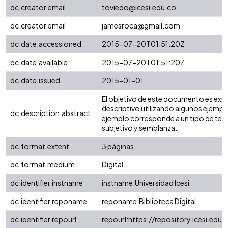
dc.creator.email
toviedo@icesi.edu.co
dc.creator.email
jamesroca@gmail.com
dc.date.accessioned
2015-07-20T01:51:20Z
dc.date.available
2015-07-20T01:51:20Z
dc.date.issued
2015-01-01
El objetivo de este documento es expli
descriptivo utilizando algunos ejemp
dc.description.abstract
ejemplo corresponde a un tipo de text
subjetivo y semblanza.
dc.format.extent
3 páginas
dc.format.medium
Digital
dc.identifier.instname
instname:Universidad Icesi
dc.identifier.reponame
reponame:Biblioteca Digital
dc.identifier.repourl
repourl:https://repository.icesi.edu.