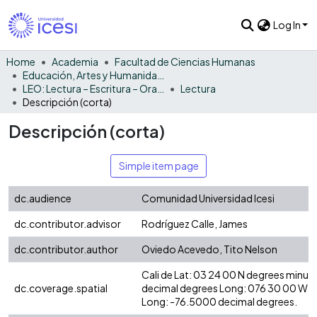
Log In
Home
Academia
Facultad de Ciencias Humanas
Educación, Artes y Humanidades
LEO: Lectura – Escritura – Oralidad
Lectura
Descripción (corta)
Descripción (corta)
Simple item page
dc.audience
Comunidad Universidad Icesi
dc.contributor.advisor
Rodríguez Calle, James
dc.contributor.author
Oviedo Acevedo, Tito Nelson
Cali de Lat: 03 24 00 N degrees minut
dc.coverage.spatial
decimal degrees Long: 076 30 00 W d
Long: -76.5000 decimal degrees.