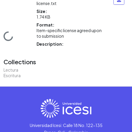
license.txt
Size:
1.74 KB
Format:
Item-specific license agreed upon
Loading...
to submission
Description:
Collections
Lectura
Escritura
Universidad Icesi: Calle 18 No. 122-135