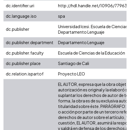
dc.identifier.uri
http://hdl.handle.net/10906/77963
dc.language.iso
spa
Universidad Icesi. Escuela de Ciencias 
dc.publisher
Departamento Lenguaje
dc.publisher.department
Departamento Lenguaje
dc.publisher.faculty
Escuela de Ciencias de la Educación
dc.publisher.place
Santiago de Cali
dc.relation.ispartof
Proyecto LEO
EL AUTOR, expresa que la obra objeto 
autorización es original y la elaboró si
suplantar los derechos de autor de terc
forma, la obra es de su exclusiva autorí
titularidad sobre éste. PARÁGRAFO: e
o acción por parte de un tercero refer
derechos de autor sobre el artículo, fo
cuestión, EL AUTOR, asumirá la respon
y saldrá en defensa de los derechos a