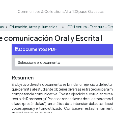
Communities & Collections
All of DSpace
Statistics
nas
Educación, Artes y Humanidades
 de comunicación Oral y Escrita I
Documentos PDF
Resumen
El objetivo de este documento es brindar un ejercicio de lectura
que permita al estudiante obtener diversas estrategias para m
competencia comunicativa. En este ejercicio el estudiante reali
texto de Rosenberg (“Pasar de ser esclavos de nuestras emoci
ellas expresándolas”), un análisis de la intensión del autor, la es
voces ajenas y el tono utilizado. Con base en estas herramient
deberá producir un texto.