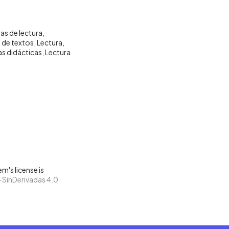
as de lectura
 de textos
Lectura
as didácticas
Lectura
m's license is
SinDerivadas 4.0