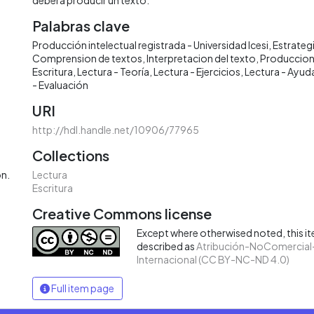
Palabras clave
Producción intelectual registrada - Universidad Icesi
Estrategi
Comprension de textos
Interpretacion del texto
Produccion
Escritura
Lectura - Teoría
Lectura - Ejercicios
Lectura - Ayud
- Evaluación
URI
http://hdl.handle.net/10906/77965
Collections
Lectura
ón.
Escritura
Creative Commons license
Except where otherwised noted, this ite
described as
Atribución-NoComercial-
Internacional (CC BY-NC-ND 4.0)
Full item page