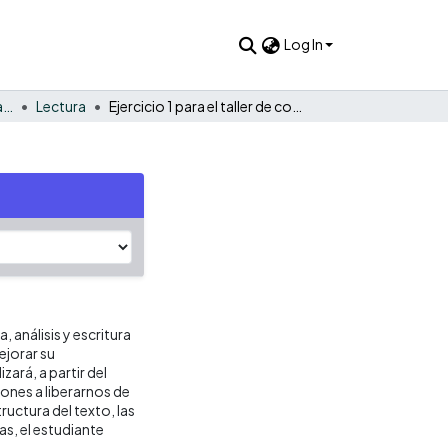
Log In
LEO: Lectura – Escritura – Oralidad
Lectura
Ejercicio 1 para el taller de comunicación Oral y Escrita I
, análisis y escritura
ejorar su
zará, a partir del
ones a liberarnos de
tructura del texto, las
as, el estudiante