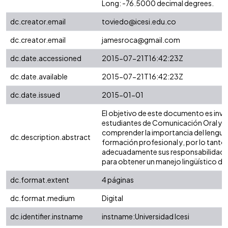
Long: -76.5000 decimal degrees.
dc.creator.email
toviedo@icesi.edu.co
dc.creator.email
jamesroca@gmail.com
dc.date.accessioned
2015-07-21T16:42:23Z
dc.date.available
2015-07-21T16:42:23Z
dc.date.issued
2015-01-01
El objetivo de este documento es invita
estudiantes de Comunicación Oral y Es
comprender la importancia del lenguaj
dc.description.abstract
formación profesional y, por lo tanto,
adecuadamente sus responsabilidades
para obtener un manejo lingüístico de 
dc.format.extent
4 páginas
dc.format.medium
Digital
dc.identifier.instname
instname:Universidad Icesi