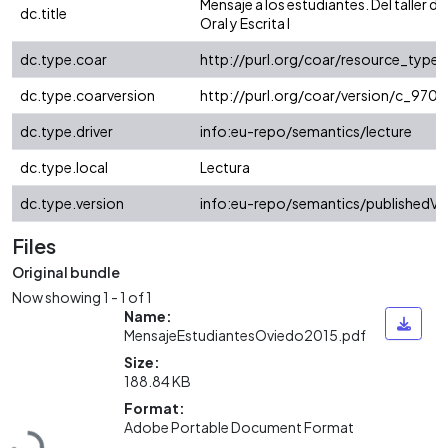
Mensaje a los estudiantes. Del taller 
dc.title
Oral y Escrita I
dc.type.coar
http://purl.org/coar/resource_type
dc.type.coarversion
http://purl.org/coar/version/c_97
dc.type.driver
info:eu-repo/semantics/lecture
dc.type.local
Lectura
dc.type.version
info:eu-repo/semantics/publishedVe
Files
Original bundle
Now showing
1 - 1 of 1
Name:
MensajeEstudiantesOviedo2015.pdf
Size:
188.84 KB
Format:
Adobe Portable Document Format
Loading...