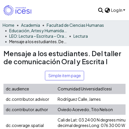
Log In
Home
Academia
Facultad de Ciencias Humanas
Educación, Artes y Humanidades
LEO: Lectura – Escritura – Oralidad
Lectura
Mensaje a los estudiantes. Del taller de comunicación Oral y Escrita I
Mensaje a los estudiantes. Del taller
de comunicación Oral y Escrita I
Simple item page
dc.audience
Comunidad Universidad Icesi
dc.contributor.advisor
Rodríguez Calle, James
dc.contributor.author
Oviedo Acevedo, Tito Nelson
Cali de Lat: 03 24 00 N degrees minut
dc.coverage.spatial
decimal degrees Long: 076 30 00 W d