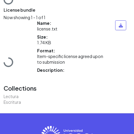
License bundle
Now showing
1 - 1 of 1
Name:
license.txt
Size:
1.74 KB
Format:
Item-specific license agreed upon
Loading...
to submission
Description:
Collections
Lectura
Escritura