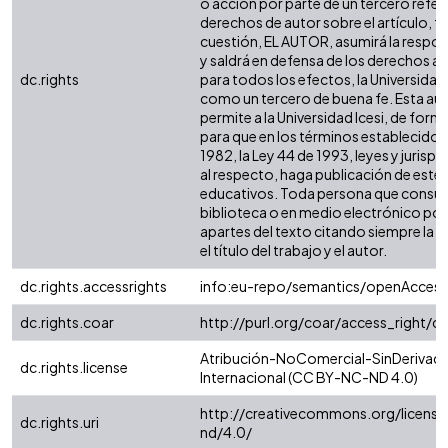
o acción por parte de un tercero refer
derechos de autor sobre el artículo, fo
cuestión, EL AUTOR, asumirá la respon
y saldrá en defensa de los derechos a
dc.rights
para todos los efectos, la Universidad 
como un tercero de buena fe. Esta aut
permite a la Universidad Icesi, de forma
para que en los términos establecidos 
1982, la Ley 44 de 1993, leyes y jurisp
al respecto, haga publicación de este 
educativos. Toda persona que consulte
biblioteca o en medio electrónico po
apartes del texto citando siempre la fu
el título del trabajo y el autor.
dc.rights.accessrights
info:eu-repo/semantics/openAccess
dc.rights.coar
http://purl.org/coar/access_right/c
Atribución-NoComercial-SinDerivada
dc.rights.license
Internacional (CC BY-NC-ND 4.0)
http://creativecommons.org/license
dc.rights.uri
nd/4.0/