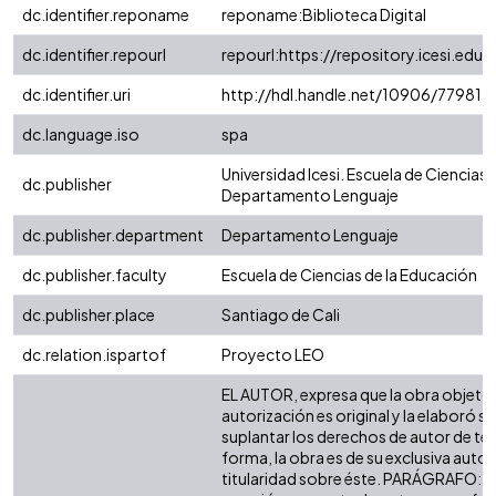
dc.identifier.reponame
reponame:Biblioteca Digital
dc.identifier.repourl
repourl:https://repository.icesi.edu.
dc.identifier.uri
http://hdl.handle.net/10906/77981
dc.language.iso
spa
Universidad Icesi. Escuela de Ciencias 
dc.publisher
Departamento Lenguaje
dc.publisher.department
Departamento Lenguaje
dc.publisher.faculty
Escuela de Ciencias de la Educación
dc.publisher.place
Santiago de Cali
dc.relation.ispartof
Proyecto LEO
EL AUTOR, expresa que la obra objeto 
autorización es original y la elaboró si
suplantar los derechos de autor de terc
forma, la obra es de su exclusiva autorí
titularidad sobre éste. PARÁGRAFO: e