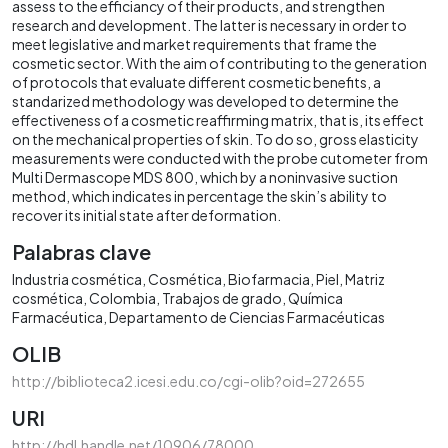
assess to the efficiancy of their products, and strengthen
research and development. The latter is necessary in order to
meet legislative and market requirements that frame the
cosmetic sector. With the aim of contributing to the generation
of protocols that evaluate different cosmetic benefits, a
standarized methodology was developed to determine the
effectiveness of a cosmetic reaffirming matrix, that is, its effect
on the mechanical properties of skin. To do so, gross elasticity
measurements were conducted with the probe cutometer from
Multi Dermascope MDS 800, which by a noninvasive suction
method, which indicates in percentage the skin’s ability to
recover its initial state after deformation.
Palabras clave
Industria cosmética
Cosmética
Biofarmacia
Piel
Matriz
cosmética
Colombia
Trabajos de grado
Química
Farmacéutica
Departamento de Ciencias Farmacéuticas
OLIB
http://biblioteca2.icesi.edu.co/cgi-olib?oid=272655
URI
http://hdl.handle.net/10906/78000