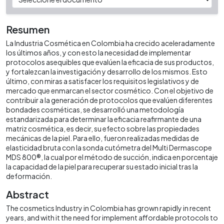
Resumen
La Industria Cosmética en Colombia ha crecido aceleradamente
los últimos años, y con esto la necesidad de implementar
protocolos asequibles que evalúen la eficacia de sus productos,
y fortalezcan la investigación y desarrollo de los mismos. Esto
último, con miras a satisfacer los requisitos legislativos y de
mercado que enmarcan el sector cosmético. Con el objetivo de
contribuir a la generación de protocolos que evalúen diferentes
bondades cosméticas, se desarrolló una metodología
estandarizada para determinar la eficacia reafirmante de una
matriz cosmética, es decir, su efecto sobre las propiedades
mecánicas de la piel. Para ello, fueron realizadas medidas de
elasticidad bruta con la sonda cutómetra del Multi Dermascope
MDS 800®, la cual por el método de succión, indica en porcentaje
la capacidad de la piel para recuperar su estado inicial tras la
deformación.
Abstract
The cosmetics Industry in Colombia has grown rapidly in recent
years, and with it the need for implement affordable protocols to