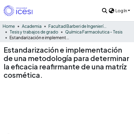
Log In
Home
Academia
Facultad Barberi de Ingeniería, Diseño y Ciencias Aplicadas
Tesis y trabajos de grado
Química Farmacéutica - Tesis
Estandarización e implementación de una metodología para determinar la eficacia reafirmante de una matríz cosmética.
Estandarización e implementación
de una metodología para determinar
la eficacia reafirmante de una matríz
cosmética.
oading...