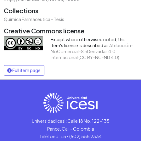
Collections
Química Farmacéutica - Tesis
Creative Commons license
Except where otherwised noted, this
item's license is described as
Atribución-
NoComercial-SinDerivadas 4.0
Internacional (CC BY-NC-ND 4.0)
Full item page
Universidad Icesi: Calle 18 No. 122-135
Pance, Cali - Colombia
Teléfono: +57 (602) 555 2334