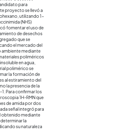
candidato para
nte proyecto se llevó a
inohexano, utilizando 1-
uccinimida (NHS)
có fomentar el uso de
chamiento de desechos
agregado que se
icando el mercado del
io ambiente mediante
 materiales poliméricos
insoluble en agua,
ial polimérico se
rmar la formación de
s al estiramiento del
o la presencia de la
-1. Para confirmar los
pectroscopia 1H-RMN que
ones de amida por dos
ada señal integró para
al obtenido mediante
 determinar la
ndicando su naturaleza