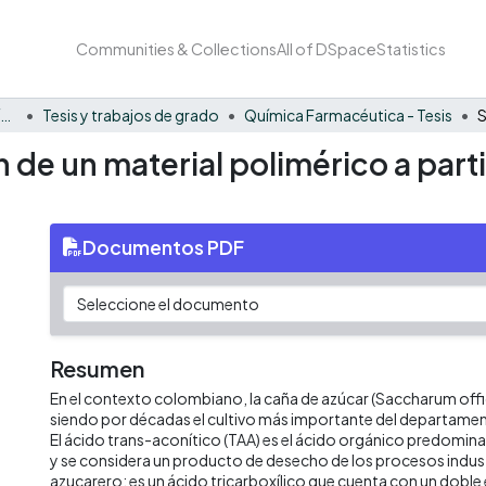
Communities & Collections
All of DSpace
Statistics
Facultad Barberi de Ingeniería, Diseño y Ciencias Aplicadas
Tesis y trabajos de grado
Química Farmacéutica - Tesis
n de un material polimérico a parti
Documentos PDF
Resumen
En el contexto colombiano, la caña de azúcar (Saccharum off
siendo por décadas el cultivo más importante del departament
El ácido trans-aconítico (TAA) es el ácido orgánico predomina
y se considera un producto de desecho de los procesos indust
azucarero; es un ácido tricarboxílico que cuenta con un doble