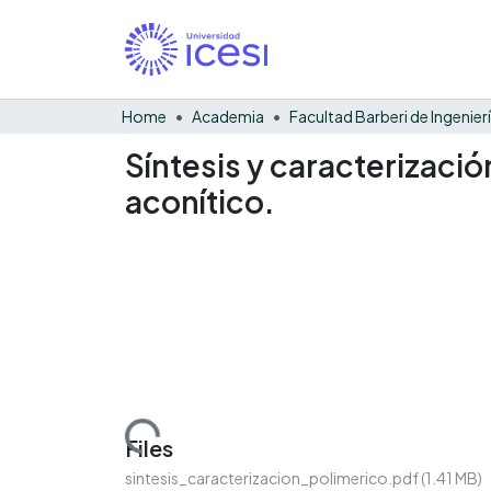
Home
Academia
Síntesis y caracterizació
aconítico.
Loading...
Files
sintesis_caracterizacion_polimerico.pdf
(1.41 MB)