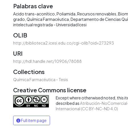
Palabras clave
Acido trans-aconítico
Poliamida
Recursos renovables
Biom
grado
Química Farmacéutica
Departamento de Ciencias Qu
intelectual registrada - Universidad Icesi
OLIB
http://biblioteca2.icesi.edu.co/cgi-olib?oid=273293
URI
http://hdl.handle.net/10906/78088
Collections
Química Farmacéutica - Tesis
Creative Commons license
Except where otherwised noted, this ite
described as
Atribución-NoComercial-
Internacional (CC BY-NC-ND 4.0)
Full item page