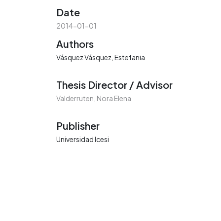
Date
2014-01-01
Authors
Vásquez Vásquez, Estefania
Thesis Director / Advisor
Valderruten, Nora Elena
Publisher
Universidad Icesi