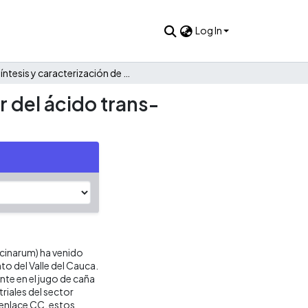
Log In
Síntesis y caracterización de un material polimérico a partir del ácido trans-aconítico.
r del ácido trans-
icinarum) ha venido
o del Valle del Cauca.
nte en el jugo de caña
riales del sector
 enlace CC, estos