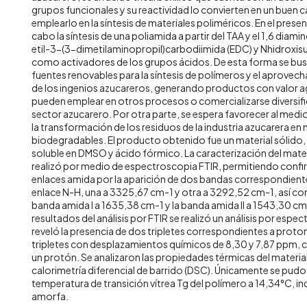
grupos funcionales y su reactividad lo convierten en un buen 
emplearlo en la síntesis de materiales poliméricos. En el prese
cabo la síntesis de una poliamida a partir del TAA y el 1,6 diam
etil-3-(3-dimetilaminopropil)carbodiimida (EDC) y Nhidroxis
como activadores de los grupos ácidos. De esta forma se bus
fuentes renovables para la síntesis de polímeros y el aprove
de los ingenios azucareros, generando productos con valor 
pueden emplear en otros procesos o comercializarse diversif
sector azucarero. Por otra parte, se espera favorecer al med
la transformación de los residuos de la industria azucarera en
biodegradables. El producto obtenido fue un material sólido, 
soluble en DMSO y ácido fórmico. La caracterización del mater
realizó por medio de espectroscopia FTIR, permitiendo confi
enlaces amida por la aparición de dos bandas correspondiente
enlace N-H, una a 3325,67 cm-1 y otra a 3292,52 cm-1, así com
banda amida I a 1635,38 cm-1 y la banda amida II a 1543,30 cm
resultados del análisis por FTIR se realizó un análisis por es
reveló la presencia de dos tripletes correspondientes a prot
tripletes con desplazamientos químicos de 8,30 y 7,87 ppm, c
un protón. Se analizaron las propiedades térmicas del materi
calorimetría diferencial de barrido (DSC). Únicamente se pudo
temperatura de transición vítrea Tg del polímero a 14,34°C, i
amorfa.