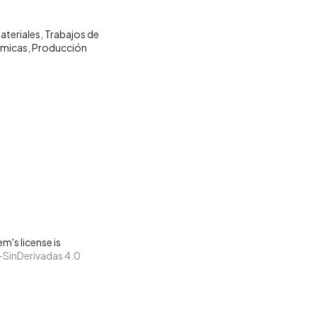
ateriales
Trabajos de
ímicas
Producción
m's license is
SinDerivadas 4.0