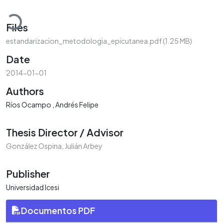
Loading...
Files
estandarizacion_metodologia_epicutanea.pdf
(1.25 MB)
Date
2014-01-01
Authors
Ríos Ocampo , Andrés Felipe
Thesis Director / Advisor
González Ospina, Julián Arbey
Publisher
Universidad Icesi
Documentos PDF