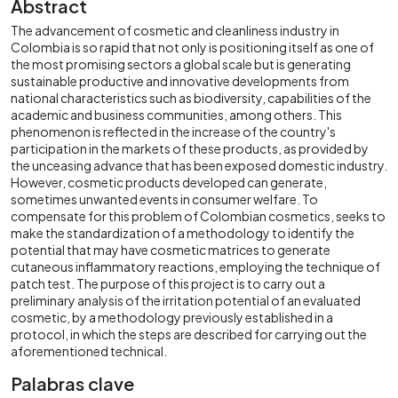
Abstract
The advancement of cosmetic and cleanliness industry in
Colombia is so rapid that not only is positioning itself as one of
the most promising sectors a global scale but is generating
sustainable productive and innovative developments from
national characteristics such as biodiversity, capabilities of the
academic and business communities, among others. This
phenomenon is reflected in the increase of the country's
participation in the markets of these products, as provided by
the unceasing advance that has been exposed domestic industry.
However, cosmetic products developed can generate,
sometimes unwanted events in consumer welfare. To
compensate for this problem of Colombian cosmetics, seeks to
make the standardization of a methodology to identify the
potential that may have cosmetic matrices to generate
cutaneous inflammatory reactions, employing the technique of
patch test. The purpose of this project is to carry out a
preliminary analysis of the irritation potential of an evaluated
cosmetic, by a methodology previously established in a
protocol, in which the steps are described for carrying out the
aforementioned technical.
Palabras clave