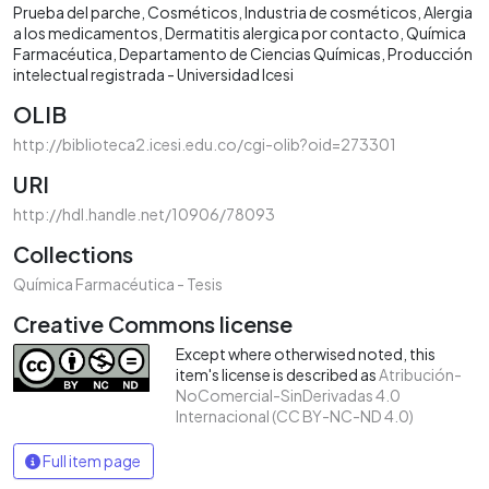
Prueba del parche
Cosméticos
Industria de cosméticos
Alergia
a los medicamentos
Dermatitis alergica por contacto
Química
Farmacéutica
Departamento de Ciencias Químicas
Producción
intelectual registrada - Universidad Icesi
OLIB
http://biblioteca2.icesi.edu.co/cgi-olib?oid=273301
URI
http://hdl.handle.net/10906/78093
Collections
Química Farmacéutica - Tesis
Creative Commons license
Except where otherwised noted, this
item's license is described as
Atribución-
NoComercial-SinDerivadas 4.0
Internacional (CC BY-NC-ND 4.0)
Full item page