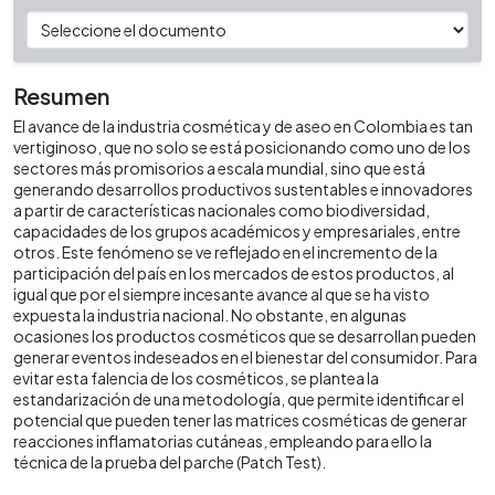
Resumen
El avance de la industria cosmética y de aseo en Colombia es tan
vertiginoso, que no solo se está posicionando como uno de los
sectores más promisorios a escala mundial, sino que está
generando desarrollos productivos sustentables e innovadores
a partir de características nacionales como biodiversidad,
capacidades de los grupos académicos y empresariales, entre
otros. Este fenómeno se ve reflejado en el incremento de la
participación del país en los mercados de estos productos, al
igual que por el siempre incesante avance al que se ha visto
expuesta la industria nacional. No obstante, en algunas
ocasiones los productos cosméticos que se desarrollan pueden
generar eventos indeseados en el bienestar del consumidor. Para
evitar esta falencia de los cosméticos, se plantea la
estandarización de una metodología, que permite identificar el
potencial que pueden tener las matrices cosméticas de generar
reacciones inflamatorias cutáneas, empleando para ello la
técnica de la prueba del parche (Patch Test).